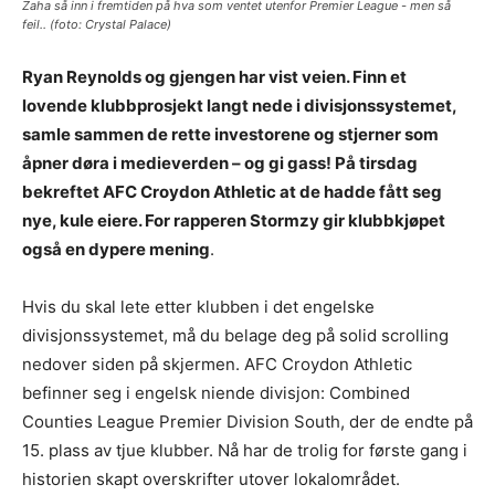
Zaha så inn i fremtiden på hva som ventet utenfor Premier League - men så
feil.. (foto: Crystal Palace)
Ryan Reynolds og gjengen har vist veien. Finn et
lovende klubbprosjekt langt nede i divisjonssystemet,
samle sammen de rette investorene og stjerner som
åpner døra i medieverden – og gi gass! På tirsdag
bekreftet AFC Croydon Athletic at de hadde fått seg
nye, kule eiere. For rapperen Stormzy gir klubbkjøpet
også en dypere mening
.
Hvis du skal lete etter klubben i det engelske
divisjonssystemet, må du belage deg på solid scrolling
nedover siden på skjermen. AFC Croydon Athletic
befinner seg i engelsk niende divisjon: Combined
Counties League Premier Division South, der de endte på
15. plass av tjue klubber. Nå har de trolig for første gang i
historien skapt overskrifter utover lokalområdet.