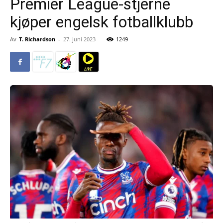
Premier League-stjerne
kjøper engelsk fotballklubb
Av
T. Richardson
-
27. juni 2023
1249