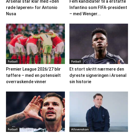
Arsenal står klar med «den
Fem kandidater til å erstatte
røde løperen» for Antonio
Infantino som FIFA-president
Nusa
– med Wenger...
Fotball
Fotball
Premier League 2026/27 blir
Et stort skritt nærmere den
tøffere – med en potensielt
dyreste signeringen i Arsenal
overraskende vinner
sin historie
Fotball
Allsvenskan