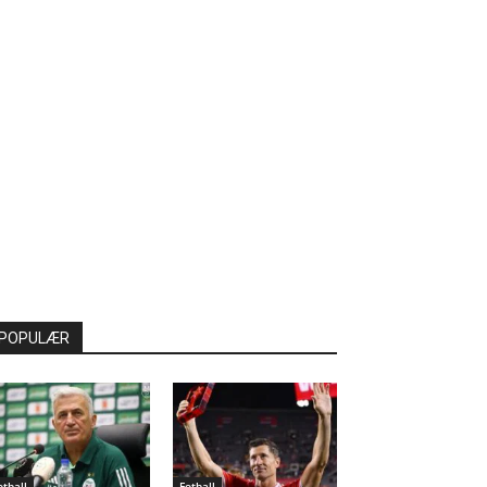
POPULÆR
otball
Fotball