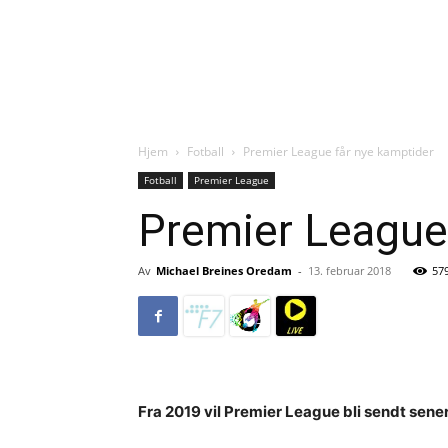
Hjem
Fotball
Premier League får nye kamptider
Fotball
Premier League
Premier League
Av
Michael Breines Oredam
-
13. februar 2018
57
Fra 2019 vil Premier League bli sendt sene