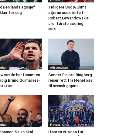
da en landslagssjef
Tidligere Bodø/Glimt-
kker for seg
stjerne assisterte til
Robert Lewandowskis
aller første scoring i
MLS
otball
Allsvenskan
wcastle har funnet en
Sander Finjord Ringberg
rdig Bruno Guimaraes-
reiser rett fra Hønefoss
statter
til svensk gigant
otball
Fitness
hamed Salah skal
Høsten er tiden for