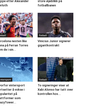
ppe etter Alexander
store øyeblikk på
rloth
fotballbanen
otball
Fotball
rcelona nesten like
Vinicius Junior signerer
nna på Ferran Torres
gigantkontrakt
m de i sin...
intersport
Fotball
orfor vintersport
To signeringer viser at
rtsetter å vokse i
Xabi Alonso har tatt over
pularitet på
kontrollen hos...
attformer som
azyTower...