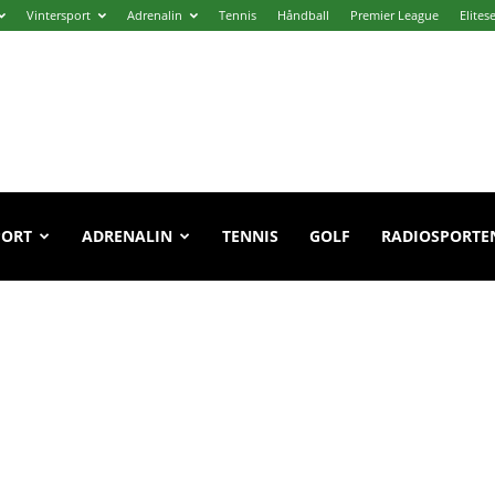
Vintersport
Adrenalin
Tennis
Håndball
Premier League
Elites
PORT
ADRENALIN
TENNIS
GOLF
RADIOSPORTE