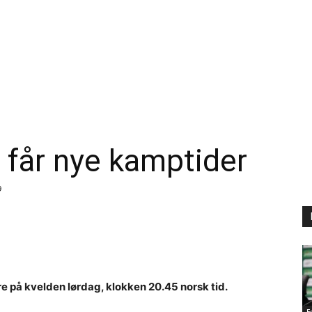
 får nye kamptider
9
re på kvelden lørdag, klokken 20.45 norsk tid.
F