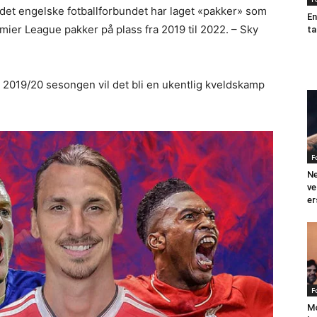
 det engelske fotballforbundet har laget «pakker» som
En
mier League pakker på plass fra 2019 til 2022. – Sky
ta
 2019/20 sesongen vil det bli en ukentlig kveldskamp
F
Ne
ve
er
F
Mo