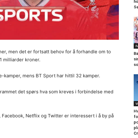
ho
Sø
F
oner, men det er fortsatt behov for å forhandle om to
Ba
1 milliarder kroner.
si
so
ive-kamper, mens BT Sport har hittil 32 kamper.
ogrammet det spørs hva som kreves i forbindelse med
V
Hv
Facebook, Netflix og Twitter er interessert i å by på
fo
po
pl
Cr