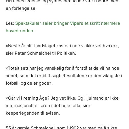
Hareides ledelse. og syntes det hadde vært bedre med
en forlengelse.
Les:
Spektakulær seier bringer Vipers et skritt nærmere
hovedrunden
«Neste år blir landslaget kastet i noe vi ikke vet hva er»,
sier Peter Schmeichel til Politiken.
«Totalt sett har jeg vanskelig for å forstå at de vil ha noe
annet, som det er blitt sagt. Resultatene er den viktigste i
fotball, og de er gode».
«Går vi i retning Åge? Jeg vet ikke. Og Hjulmand er ikke
internasjonalt erfaren i det hele tatt», sier
keeperlegenden til avisen.
55 år gamle Schmeichel, som i 1992 var med på å sikre