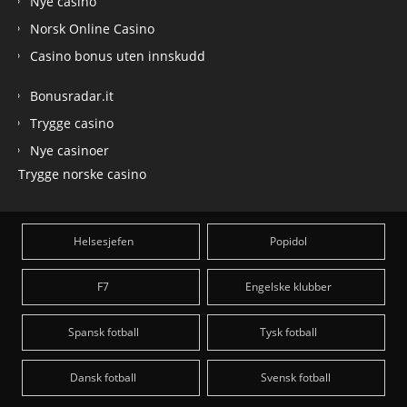
Nye casino
Norsk Online Casino
Casino bonus uten innskudd
Bonusradar.it
Trygge casino
Nye casinoer
Trygge norske casino
Helsesjefen
Popidol
F7
Engelske klubber
Spansk fotball
Tysk fotball
Dansk fotball
Svensk fotball