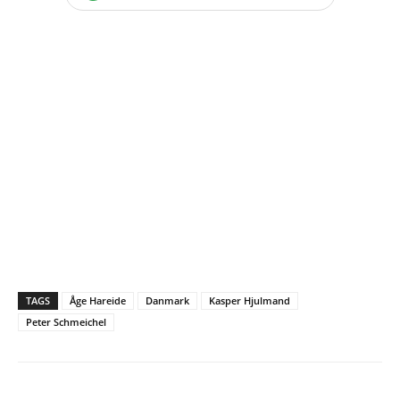
TAGS
Åge Hareide
Danmark
Kasper Hjulmand
Peter Schmeichel