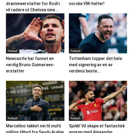
drømmeerstatter for Rodri
norske VM-helter!
vil radere ut Chelsea sine...
Fotball
Fotball
Newcastle har funnet en
Tottenham topper det hele
verdig Bruno Guimaraes-
med signering av en av
erstatter
verdens beste...
Fotball
Fotball
Marcelino takket nei til multi
Sjokk! Vil skape et fantastisk
million tilbud fra Saudi-Arabia
angrep med Alexander