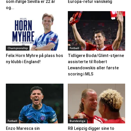
som ifølge Sevilla er 22 år
Europa-retur vanskelig
og...
Championship
Fotball
Felix Horn Myhre på plass hos
Tidligere Bodø/Glimt-stjerne
ny klubb i England!
assisterte til Robert
Lewandowskis aller første
scoring i MLS
Fotball
Bundesliga
Enzo Maresca sin
RB Leipzig digger sine to