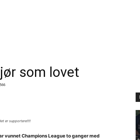
jør som lovet
566
et er supportere!!!!
har vunnet Champions League to ganger med
F