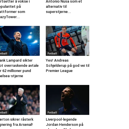
rtsetter å vokse i
Antonio Nusa som et
pularitet på
alternativ til
attformer som
superstjerne...
azyTower...
otball
Fotball
ank Lampard sikter
Yes! Andreas
t overraskende avtale
Schjelderup på god vei til
r 62 millioner pund
Premier League
elsea-stjerne
otball
Fotball
erton sikrer råsterk
Liverpool-legende
gnering fra Arsenal!
Jordan Henderson på