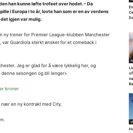
den han kunne løfte trofeet over hodet. – Da
Ev
ille i Europa i to år, lovte han som er en av verdens
Ce
Da
 det igjen var mulig.
 ny trener for Premier League-klubben Manchester
r, var Guardiola sterkt ønsket for et comeback i
F
hester. Jeg er glad for å være lykkelig her, og
Li
bb denne sesongen og bli lenger»
of
sa
Ba
ner kroner
 nær en ny kontrakt med City.
en.
V
Hv