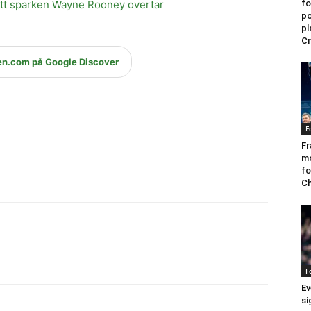
fo
fått sparken Wayne Rooney overtar
po
pl
Cr
en.com på Google Discover
F
Fr
mo
fo
Ch
F
Ev
si