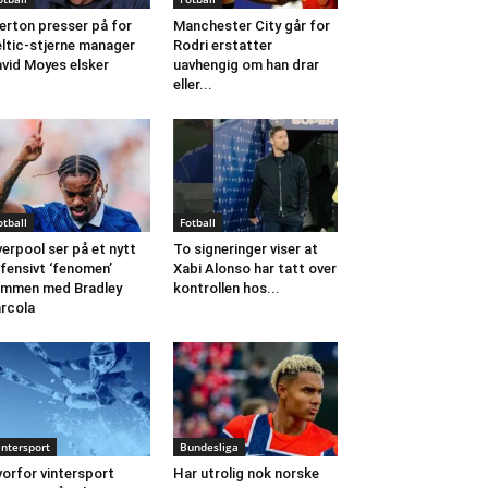
erton presser på for
Manchester City går for
ltic-stjerne manager
Rodri erstatter
vid Moyes elsker
uavhengig om han drar
eller...
otball
Fotball
verpool ser på et nytt
To signeringer viser at
fensivt ‘fenomen’
Xabi Alonso har tatt over
mmen med Bradley
kontrollen hos...
rcola
intersport
Bundesliga
orfor vintersport
Har utrolig nok norske