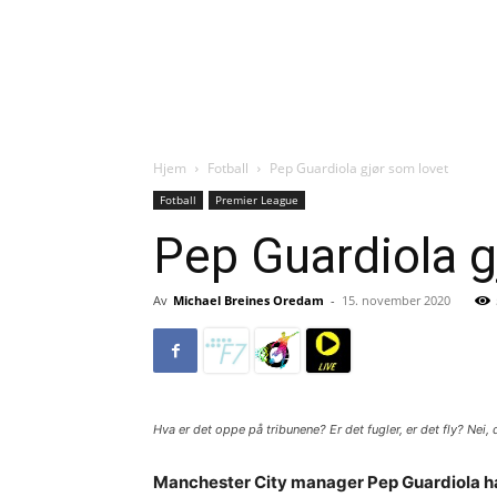
Hjem
Fotball
Pep Guardiola gjør som lovet
Fotball
Premier League
Pep Guardiola g
Av
Michael Breines Oredam
-
15. november 2020
Hva er det oppe på tribunene? Er det fugler, er det fly? Nei, d
Manchester City manager Pep Guardiola 