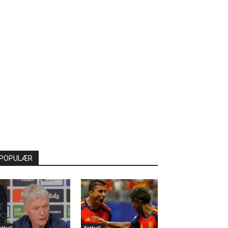
POPULÆR
otball
Fotball