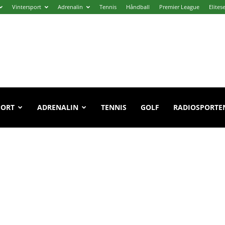
Vintersport
Adrenalin
Tennis
Håndball
Premier League
Elites
PORT
ADRENALIN
TENNIS
GOLF
RADIOSPORTE