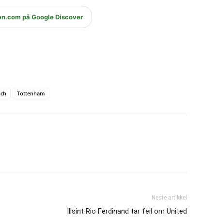
en.com på Google Discover
ich
Tottenham
Neste artikkel
Illsint Rio Ferdinand tar feil om United