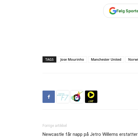
Følg Sport
TAGS
Jose Mourinho
Manchester United
Norw
Forrige artikkel
Newcastle får napp på Jetro Willems erstatter