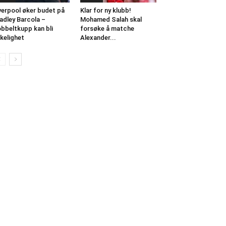
verpool øker budet på
Klar for ny klubb!
adley Barcola –
Mohamed Salah skal
bbeltkupp kan bli
forsøke å matche
rkelighet
Alexander...