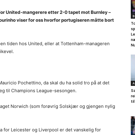
for United-mangerere etter 2-0 tapet mot Burnley –
B
ourinho viser for oss hvorfor portugiseren måtte bort
To
sp
Le
næ
den tiden hos United, eller at Tottenham-manageren
N
ikevel.
auricio Pochettino, da skal du ha solid tro på at det
A
eg til Champions League-sesongen.
Sa
re
ti
laget Norwich (som forøvrig Solskjær og gjengen nylig
fra for Leicester og Liverpool er det vanskelig for