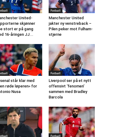
otball
Fotball
nchester United-
Manchester United
pporterne skjønner
jakter ny venstreback –
e stort er på gang
Pilen peker mot Fulham-
d 16-åringen JJ...
stjerne
otball
Fotball
senal står klar med
Liverpool ser på et nytt
en røde løperen» for
offensivt ‘fenomen’
tonio Nusa
sammen med Bradley
Barcola
otball
Fotball