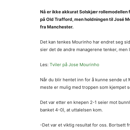
Nå er ikke akkurat Solskjær rollemodellen 
på Old Trafford, men holdningen til José M
fra Manchester.
Det kan tenkes Mourinho har endret seg si
sier det de andre managerene tenker, men l
Les:
Tviler på Jose Mourinho
Når du blir hentet inn for å kunne sende ut M
meste er mulig med troppen som kjempet s
Det var etter en knepen 2-1 seier mot bunn
banket 4-0), at uttalelsen kom.
-Det var et viktig resultat for oss. Bortsett 