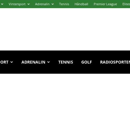
Vintersport
Adrenalin
Tennis
Håndball
Premier League
Elite
PORT
ADRENALIN
TENNIS
GOLF
RADIOSPORTE