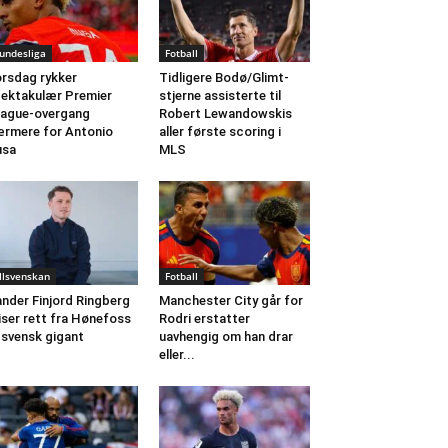
undesliga
Fotball
rsdag rykker
Tidligere Bodø/Glimt-
ektakulær Premier
stjerne assisterte til
ague-overgang
Robert Lewandowskis
rmere for Antonio
aller første scoring i
usa
MLS
llsvenskan
Fotball
nder Finjord Ringberg
Manchester City går for
iser rett fra Hønefoss
Rodri erstatter
l svensk gigant
uavhengig om han drar
eller...