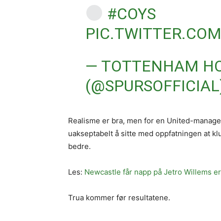
#COYS
PIC.TWITTER.CO
— TOTTENHAM H
(@SPURSOFFICIAL
Realisme er bra, men for en United-manager
uakseptabelt å sitte med oppfatningen at kl
bedre.
Les:
Newcastle får napp på Jetro Willems er
Trua kommer før resultatene.