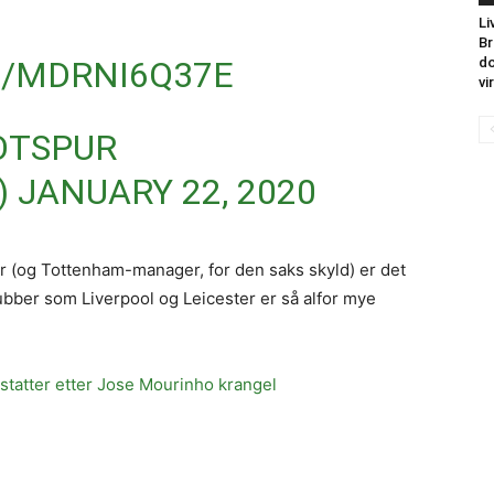
Li
Br
M/MDRNI6Q37E
do
vi
OTSPUR
)
JANUARY 22, 2020
 (og Tottenham-manager, for den saks skyld) er det
ubber som Liverpool og Leicester er så alfor mye
statter etter Jose Mourinho krangel