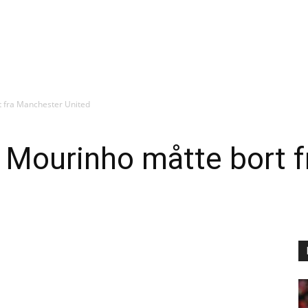
t fra Manchester United
r Mourinho måtte bort 