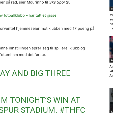
er på rad, sier Mourinho til
Sky Sports
.
F
Ma
v fotballklubb – har tatt et gissel
su
no
 forventet hjemmeseier mot klubben med 17 poeng på
me
nne innstillingen sprer seg til spillere, klubb og
 Tottenham med det første.
F
Ar
LAY AND BIG THREE
«d
An
OM TONIGHT’S WIN AT
PUR STADIUM.
#THFC
F