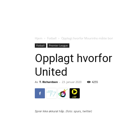
Hjem
Fotball
Opplagt hvorfor Mourinho måtte bor
Fotball
Premier League
Opplagt hvorfo
United
Av
T. Richardson
-
23. januar 2020
4255
Sprer ikke akkurat håp. (foto: spurs, twitter)