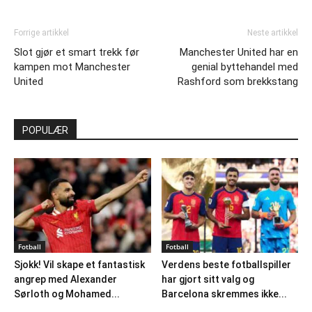
Forrige artikkel
Neste artikkel
Slot gjør et smart trekk før
Manchester United har en
kampen mot Manchester
genial byttehandel med
United
Rashford som brekkstang
POPULÆR
Fotball
Fotball
Sjokk! Vil skape et fantastisk
Verdens beste fotballspiller
angrep med Alexander
har gjort sitt valg og
Sørloth og Mohamed...
Barcelona skremmes ikke...