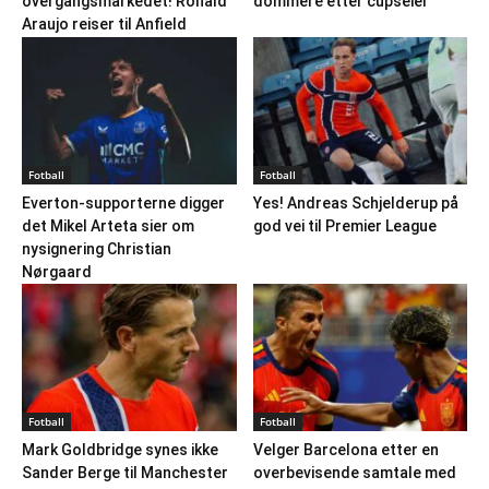
overgangsmarkedet! Ronald
dommere etter cupseier
Araujo reiser til Anfield
Fotball
Fotball
Everton-supporterne digger
Yes! Andreas Schjelderup på
det Mikel Arteta sier om
god vei til Premier League
nysignering Christian
Nørgaard
Fotball
Fotball
Mark Goldbridge synes ikke
Velger Barcelona etter en
Sander Berge til Manchester
overbevisende samtale med