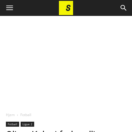
Hjem
Fotball
Fotball
Ligue 2