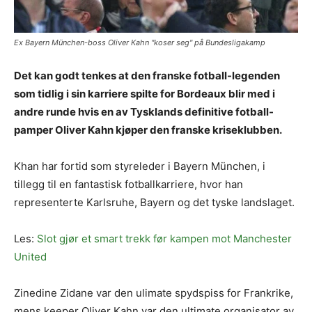
Ex Bayern München-boss Oliver Kahn "koser seg" på Bundesligakamp
Det kan godt tenkes at den franske fotball-legenden
som tidlig i sin karriere spilte for Bordeaux blir med i
andre runde hvis en av Tysklands definitive fotball-
pamper Oliver Kahn kjøper den franske kriseklubben.
Khan har fortid som styreleder i Bayern München, i
tillegg til en fantastisk fotballkarriere, hvor han
representerte Karlsruhe, Bayern og det tyske landslaget.
Les:
Slot gjør et smart trekk før kampen mot Manchester
United
Zinedine Zidane var den ulimate spydspiss for Frankrike,
mens keeper Oliver Kahn var den ultimate organisator av