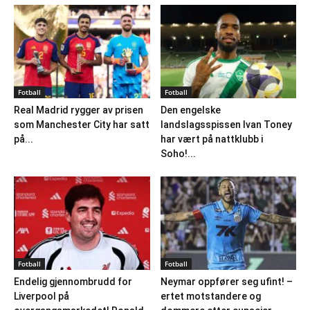
Fotball
Fotball
Real Madrid rygger av prisen
Den engelske
som Manchester City har satt
landslagsspissen Ivan Toney
på...
har vært på nattklubb i
Soho!...
Fotball
Fotball
Endelig gjennombrudd for
Neymar oppfører seg ufint! –
Liverpool på
ertet motstandere og