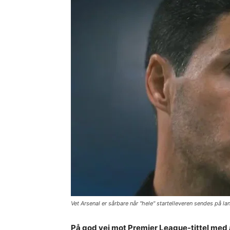
Vet Arsenal er sårbare når "hele" startelleveren sendes på la
På god vei mot Premier League-tittel med å