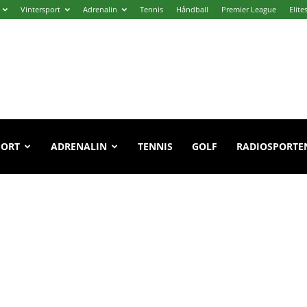
Vintersport
Adrenalin
Tennis
Håndball
Premier League
Elite
PORT
ADRENALIN
TENNIS
GOLF
RADIOSPORTE