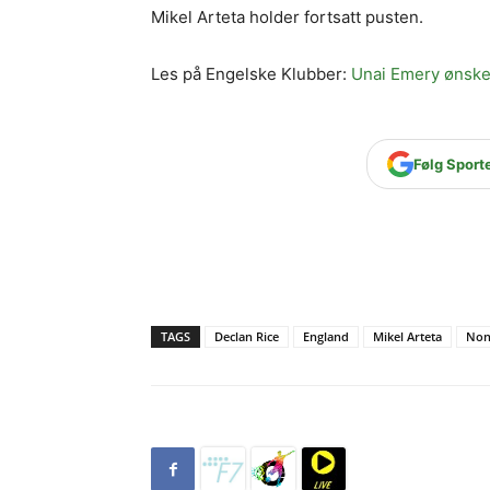
Mikel Arteta holder fortsatt pusten.
Les på Engelske Klubber:
Unai Emery ønske
Følg Sport
TAGS
Declan Rice
England
Mikel Arteta
Non