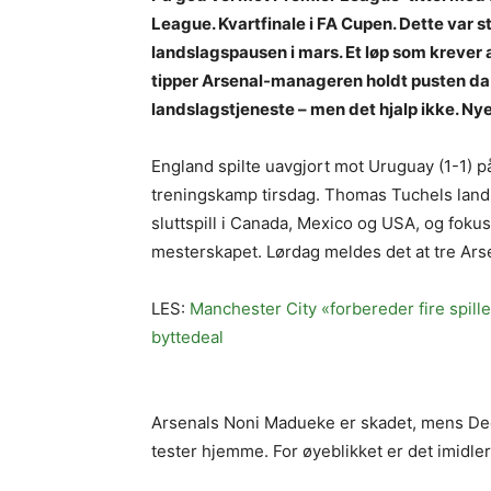
League. Kvartfinale i FA Cupen. Dette var st
landslagspausen i mars. Et løp som krever a
tipper Arsenal-manageren holdt pusten da h
landslagstjeneste – men det hjalp ikke. Ny
England spilte uavgjort mot Uruguay (1-1) på
treningskamp tirsdag. Thomas Tuchels lands
sluttspill i Canada, Mexico og USA, og fokus
mesterskapet. Lørdag meldes det at tre Arsen
LES:
Manchester City «forbereder fire spil
byttedeal
Arsenals Noni Madueke er skadet, mens De
tester hjemme. For øyeblikket er det imidler