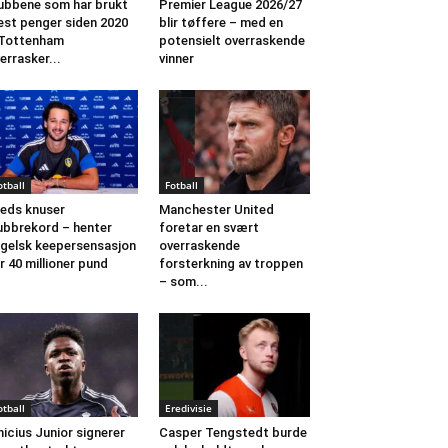
ubbene som har brukt
Premier League 2026/27
st penger siden 2020
blir tøffere – med en
 Tottenham
potensielt overraskende
errasker...
vinner
otball
Fotball
eds knuser
Manchester United
ubbrekord – henter
foretar en svært
gelsk keepersensasjon
overraskende
r 40 millioner pund
forsterkning av troppen
– som...
otball
Eredivisie
nicius Junior signerer
Casper Tengstedt burde