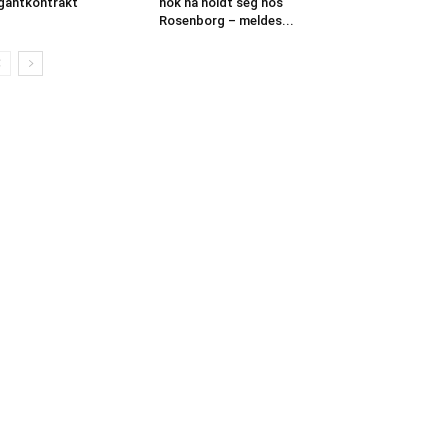
gantkontrakt
nok ha holdt seg hos
Rosenborg – meldes...