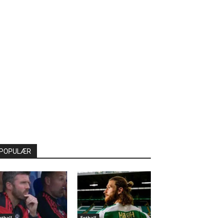
POPULÆR
otball
Fotball