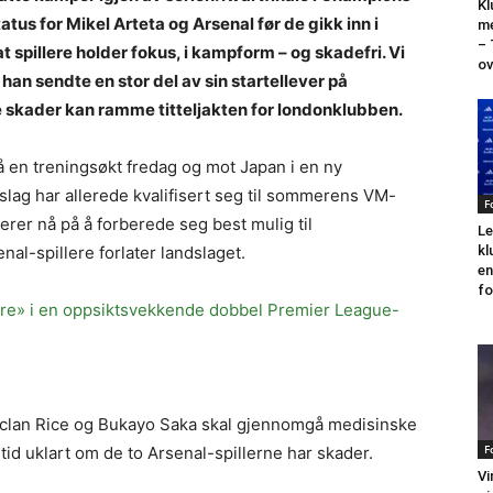
Kl
atus for Mikel Arteta og Arsenal før de gikk inn i
me
–
t spillere holder fokus, i kampform – og skadefri. Vi
ov
an sendte en stor del av sin startellever på
e skader kan ramme titteljakten for londonklubben.
 en treningsøkt fredag ​​og mot Japan i en ny
lag har allerede kvalifisert seg til sommerens VM-
F
erer nå på å forberede seg best mulig til
Le
kl
al-spillere forlater landslaget.
en
fo
lere» i en oppsiktsvekkende dobbel Premier League-
clan Rice og Bukayo Saka skal gjennomgå medisinske
F
tid uklart om de to Arsenal-spillerne har skader.
Vi