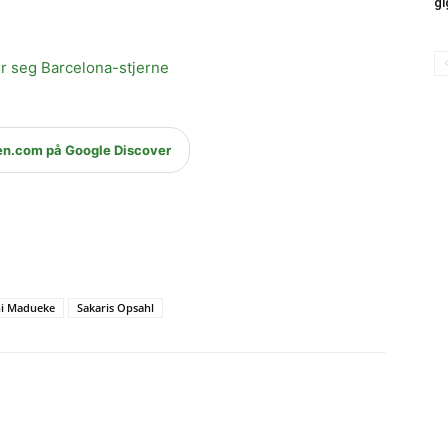
gi
r seg Barcelona-stjerne
en.com på Google Discover
i Madueke
Sakaris Opsahl