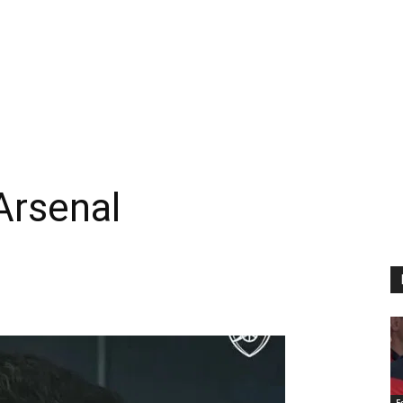
Arsenal
F