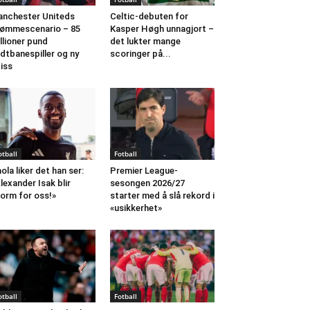
nchester Uniteds
Celtic-debuten for
ømmescenario – 85
Kasper Høgh unnagjort –
llioner pund
det lukter mange
dtbanespiller og ny
scoringer på...
iss
otball
Fotball
aola liker det han ser:
Premier League-
lexander Isak blir
sesongen 2026/27
orm for oss!»
starter med å slå rekord i
«usikkerhet»
otball
Fotball