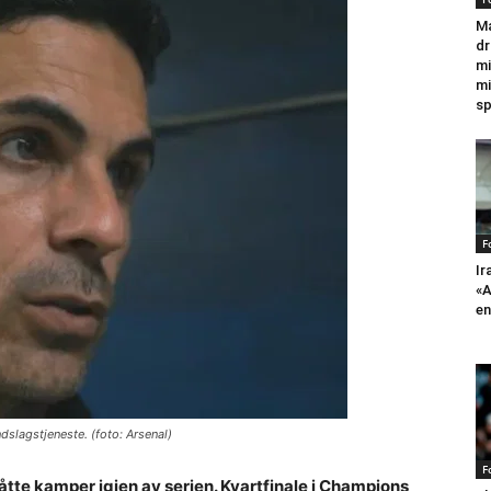
Ma
dr
mi
mi
sp
F
Ir
«A
en
ndslagstjeneste. (foto: Arsenal)
F
tte kamper igjen av serien. Kvartfinale i Champions