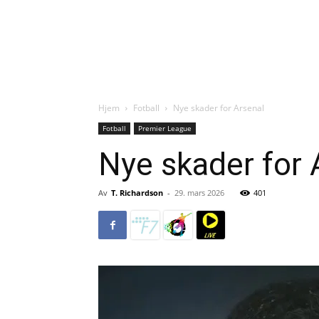
Hjem
Fotball
Nye skader for Arsenal
Fotball
Premier League
Nye skader for 
Av
T. Richardson
-
29. mars 2026
401