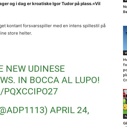
r og i dag er kroatiske Igor Tudor på plass.«Vil
No
Ba
t kontant forsvarsspiller med en intens spillestil på
ine store helter.
V
Hv
fo
HE NEW UDINESE
po
pl
WS. IN BOCCA AL LUPO!
Cr
M/PQXCCIPO27
(@ADP1113)
APRIL 24,
F
Gi