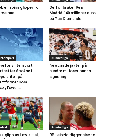
k en spiss glipper for
Derfor bruker Real
rcelona
Madrid 140 millioner euro
på Yan Diomande
intersport
Bundesliga
orfor vintersport
Newcastle jakter på
rtsetter å vokse i
hundre millioner punds
pularitet på
signering
attformer som
azyTower...
otball
Bundesliga
kk glipp av Lewis Hall,
RB Leipzig digger sine to