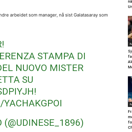
nå
Un
andre arbeidet som manager, nå sist Galatasaray som
R
!
F
Sj
ERENZA STAMPA DI
fa
Al
DEL NUOVO MISTER
M
ETTA SU
SDPIYJH
!
M/YACHAKGPOI
F
Fr
mo
O (@UDINESE_1896)
fo
Ch