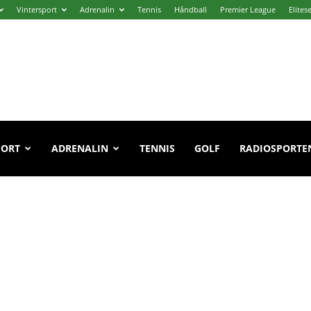
Vintersport
Adrenalin
Tennis
Håndball
Premier League
Elites
PORT
ADRENALIN
TENNIS
GOLF
RADIOSPORTE