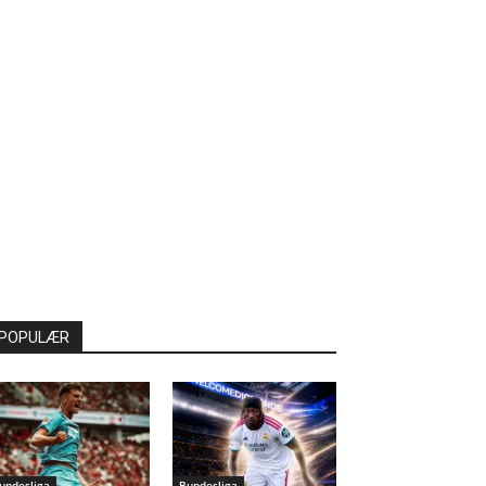
POPULÆR
undesliga
Bundesliga