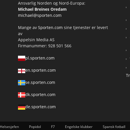
Ansvarlig Norden og Nord-Europa:
Michael Breines Oredam
michael@sporten.com
Mange av
Sporten.com
sine tjenester er levert
av
Appelsin Media AS
Firmanummer: 928 501 566
pl.sporten.com
en.sporten.com
T
se.sporten.com
dk.sporten.com
de.sporten.com
Helsesjefen
Popidol
F7
Engelske klubber
Spansk fotball