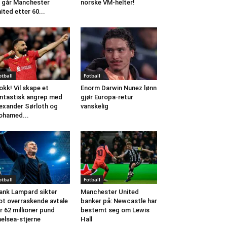
 går Manchester
norske VM-helter!
ited etter 60...
otball
Fotball
okk! Vil skape et
Enorm Darwin Nunez lønn
ntastisk angrep med
gjør Europa-retur
exander Sørloth og
vanskelig
ohamed...
otball
Fotball
ank Lampard sikter
Manchester United
t overraskende avtale
banker på: Newcastle har
r 62 millioner pund
bestemt seg om Lewis
elsea-stjerne
Hall