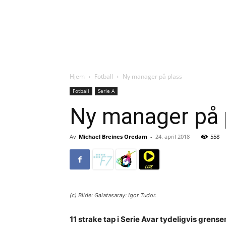
Hjem
Fotball
Ny manager på plass
Fotball
Serie A
Ny manager på 
Av
Michael Breines Oredam
-
24. april 2018
558
(c) Bilde: Galatasaray: Igor Tudor.
11 strake tap i Serie Avar tydeligvis grens