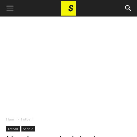
Hjem
Fotball
Fotball
Serie A