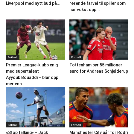
Liverpool med nytt bud på...
rørende farvel til spiller som
har vokst opp...
Fotball
Fotball
Premier League-klubb enig
Tottenham byr 55 millioner
med supertalent
euro for Andreas Schjelderup
Ayyoub Bouaddi – blar opp
mer enn...
Fotball
Fotball
«Stop talking» – Jack
Manchester City går for Rodri