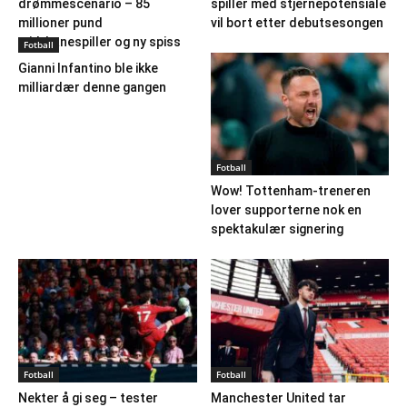
drømmescenario – 85
spiller med stjernepotensiale
millioner pund
vil bort etter debutsesongen
midtbanespiller og ny spiss
Fotball
Gianni Infantino ble ikke
milliardær denne gangen
Fotball
Wow! Tottenham-treneren
lover supporterne nok en
spektakulær signering
Fotball
Fotball
Nekter å gi seg – tester
Manchester United tar