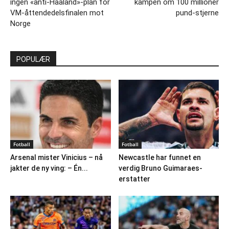
ingen «anti-Haaland»-plan for
kampen om 100 millioner
VM-åttendedelsfinalen mot
pund-stjerne
Norge
POPULÆR
Fotball
Fotball
Arsenal mister Vinicius – nå
Newcastle har funnet en
jakter de ny ving: – Én...
verdig Bruno Guimaraes-
erstatter