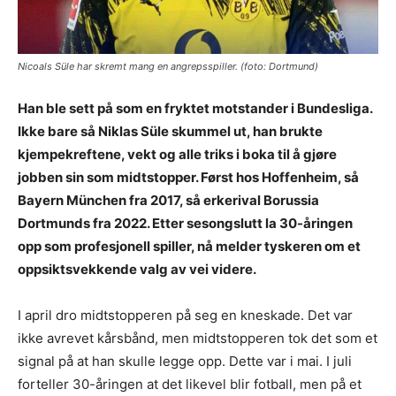
Nicoals Süle har skremt mang en angrepsspiller. (foto: Dortmund)
Han ble sett på som en fryktet motstander i Bundesliga.
Ikke bare så Niklas Süle skummel ut, han brukte
kjempekreftene, vekt og alle triks i boka til å gjøre
jobben sin som midtstopper. Først hos Hoffenheim, så
Bayern München fra 2017, så erkerival Borussia
Dortmunds fra 2022. Etter sesongslutt la 30-åringen
opp som profesjonell spiller, nå melder tyskeren om et
oppsiktsvekkende valg av vei videre.
I april dro midtstopperen på seg en kneskade. Det var
ikke avrevet kårsbånd, men midtstopperen tok det som et
signal på at han skulle legge opp. Dette var i mai. I juli
forteller 30-åringen at det likevel blir fotball, men på et