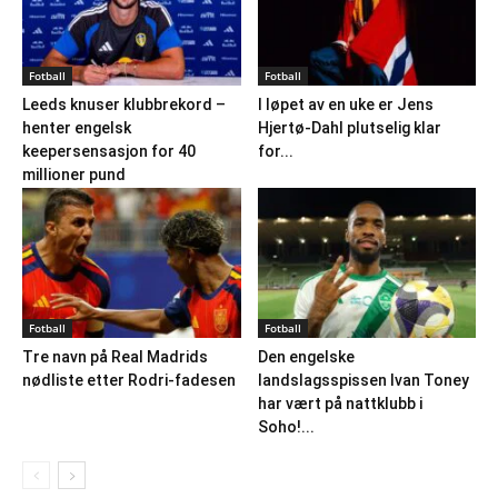
Fotball
Fotball
Leeds knuser klubbrekord –
I løpet av en uke er Jens
henter engelsk
Hjertø-Dahl plutselig klar
keepersensasjon for 40
for...
millioner pund
Fotball
Fotball
Tre navn på Real Madrids
Den engelske
nødliste etter Rodri-fadesen
landslagsspissen Ivan Toney
har vært på nattklubb i
Soho!...