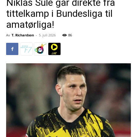
Niklas Süle går direkte fra
tittelkamp i Bundesliga til
amatørliga!
Av
T. Richardson
-
5. juli 2026
86