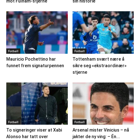
mot Fulham-stjerne
sin historie
Fotball
Fotball
Mauricio Pochettino har
Tottenham svært nære å
funnet frem signaturpennen
sikre seg «ekstraordinær»
stjerne
Fotball
Fotball
To signeringer viser at Xabi
Arsenal mister Vinicius – nå
Alonso har tatt over
jakter de ny ving: – Én...