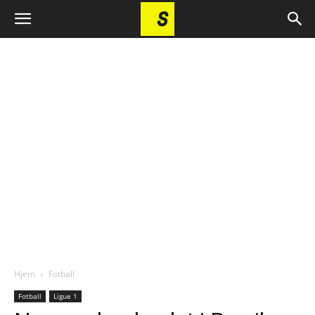
Hjem
Fotball
Fotball
Ligue 1