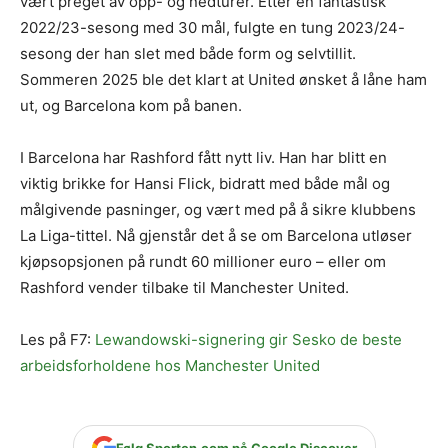
vært preget av opp- og nedturer. Etter en fantastisk
2022/23-sesong med 30 mål, fulgte en tung 2023/24-
sesong der han slet med både form og selvtillit.
Sommeren 2025 ble det klart at United ønsket å låne ham
ut, og Barcelona kom på banen.
I Barcelona har Rashford fått nytt liv. Han har blitt en
viktig brikke for Hansi Flick, bidratt med både mål og
målgivende pasninger, og vært med på å sikre klubbens
La Liga-tittel. Nå gjenstår det å se om Barcelona utløser
kjøpsopsjonen på rundt 60 millioner euro – eller om
Rashford vender tilbake til Manchester United.
Les på F7:
Lewandowski-signering gir Sesko de beste
arbeidsforholdene hos Manchester United
Følg Sporten.com på Google Discover