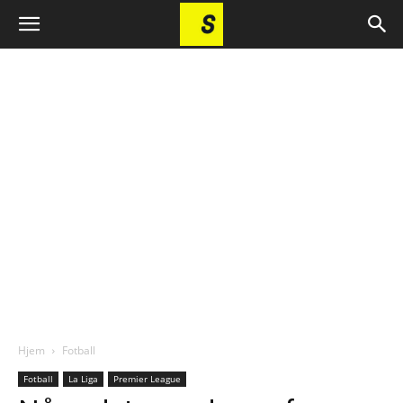
Hjem
Fotball
Fotball
La Liga
Premier League