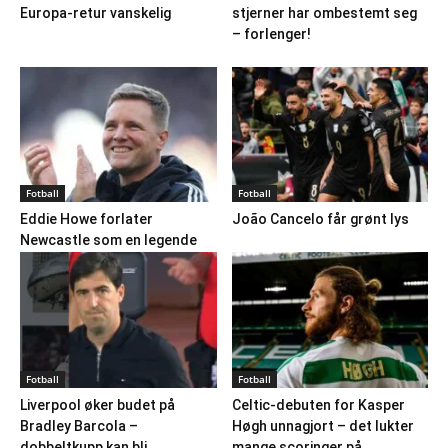
Europa-retur vanskelig
stjerner har ombestemt seg
– forlenger!
Fotball
Fotball
Eddie Howe forlater
João Cancelo får grønt lys
Newcastle som en legende
Fotball
Fotball
Liverpool øker budet på
Celtic-debuten for Kasper
Bradley Barcola –
Høgh unnagjort – det lukter
dobbeltkupp kan bli
mange scoringer på...