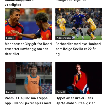
virkelighet
Fotball
Allsvenskan
Manchester City går for Rodri
Forhandler med nye Haaland,
erstatter uavhengig om han
som ifølge Sevilla er 22 år
drar eller...
og...
Fotball
Fotball
Rasmus Højlund må steppe
I løpet av en uke er Jens
opp – Napoli jakter spiss med
Hjertø-Dahl plutselig klar