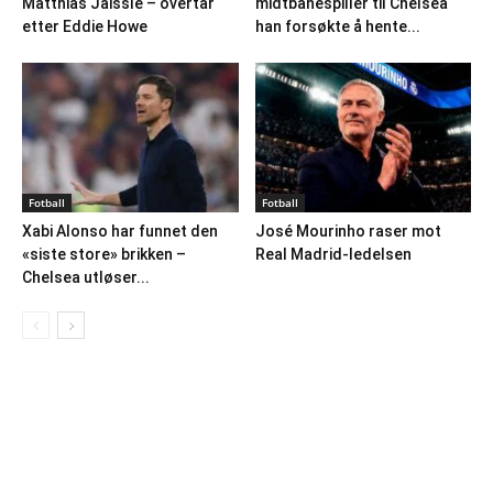
Matthias Jaissle – overtar
midtbanespiller til Chelsea
etter Eddie Howe
han forsøkte å hente...
Fotball
Fotball
Xabi Alonso har funnet den
José Mourinho raser mot
«siste store» brikken –
Real Madrid-ledelsen
Chelsea utløser...