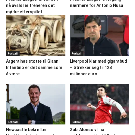
nå avslører treneren det
nærmere for Antonio Nusa
mørke etterspillet
Fotball
Fotball
Argentinas støtte til Gianni
Liverpool klar med gigantbud
Infantino er det samme som
– Strekker seg til 128
å være...
millioner euro
Fotball
Fotball
Newcastle bekrefter
Xabi Alonso vil ha