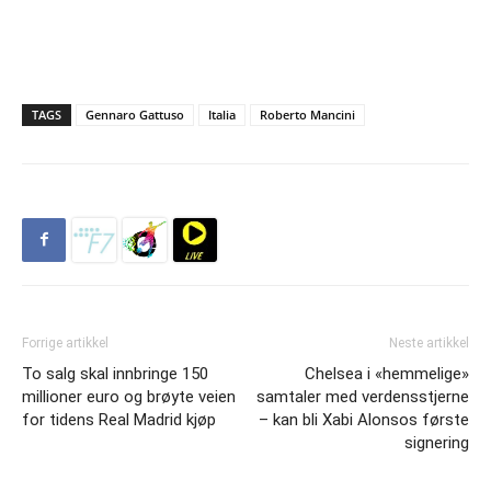
TAGS
Gennaro Gattuso
Italia
Roberto Mancini
Forrige artikkel
Neste artikkel
To salg skal innbringe 150
Chelsea i «hemmelige»
millioner euro og brøyte veien
samtaler med verdensstjerne
for tidens Real Madrid kjøp
– kan bli Xabi Alonsos første
signering