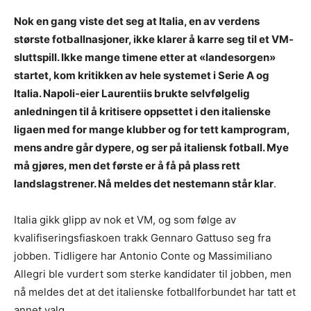
Nok en gang viste det seg at Italia, en av verdens
største fotballnasjoner, ikke klarer å karre seg til et VM-
sluttspill. Ikke mange timene etter at «landesorgen»
startet, kom kritikken av hele systemet i Serie A og
Italia. Napoli-eier Laurentiis brukte selvfølgelig
anledningen til å kritisere oppsettet i den italienske
ligaen med for mange klubber og for tett kamprogram,
mens andre går dypere, og ser på italiensk fotball. Mye
må gjøres, men det første er å få på plass rett
landslagstrener. Nå meldes det nestemann står klar
.
Italia gikk glipp av nok et VM, og som følge av
kvalifiseringsfiaskoen trakk Gennaro Gattuso seg fra
jobben. Tidligere har Antonio Conte og Massimiliano
Allegri ble vurdert som sterke kandidater til jobben, men
nå meldes det at det italienske fotballforbundet har tatt et
annet valg.