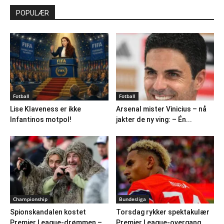
POPULÆR
Fotball
Fotball
Lise Klaveness er ikke
Arsenal mister Vinicius – nå
Infantinos motpol!
jakter de ny ving: – Én...
Championship
Bundesliga
Spionskandalen kostet
Torsdag rykker spektakulær
Premier League-drømmen –
Premier League-overgang