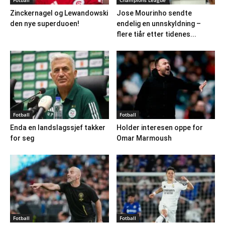
Fotball
Champions League
Zinckernagel og Lewandowski
Jose Mourinho sendte
den nye superduoen!
endelig en unnskyldning –
flere tiår etter tidenes...
Fotball
Fotball
Enda en landslagssjef takker
Holder interesen oppe for
for seg
Omar Marmoush
Fotball
Fotball