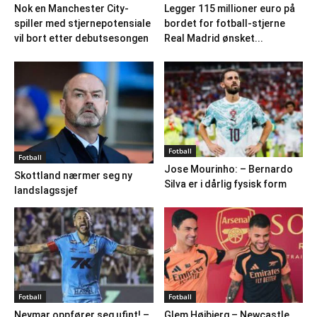
Nok en Manchester City-
Legger 115 millioner euro på
spiller med stjernepotensiale
bordet for fotball-stjerne
vil bort etter debutsesongen
Real Madrid ønsket...
Fotball
Fotball
Jose Mourinho: – Bernardo
Skottland nærmer seg ny
Silva er i dårlig fysisk form
landslagssjef
Fotball
Fotball
Neymar oppfører seg ufint! –
Glem Højbjerg – Newcastle