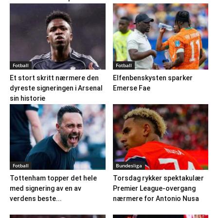
Fotball
Fotball
Et stort skritt nærmere den
Elfenbenskysten sparker
dyreste signeringen i Arsenal
Emerse Fae
sin historie
Fotball
Bundesliga
Tottenham topper det hele
Torsdag rykker spektakulær
med signering av en av
Premier League-overgang
verdens beste...
nærmere for Antonio Nusa