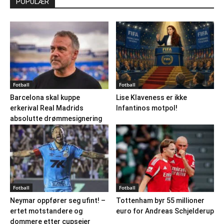
POPULÆR
Fotball
Fotball
Barcelona skal kuppe
Lise Klaveness er ikke
erkerival Real Madrids
Infantinos motpol!
absolutte drømmesignering
Fotball
Fotball
Neymar oppfører seg ufint! –
Tottenham byr 55 millioner
ertet motstandere og
euro for Andreas Schjelderup
dommere etter cupseier