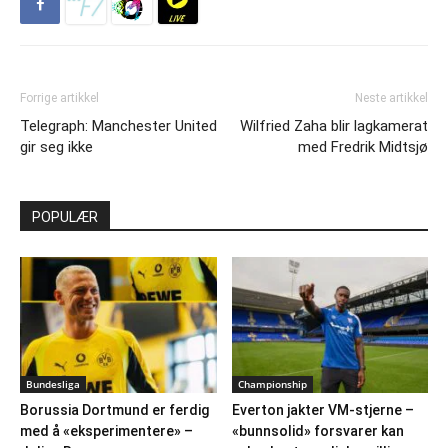
Forrige artikkel
Neste artikkel
Telegraph: Manchester United
Wilfried Zaha blir lagkamerat
gir seg ikke
med Fredrik Midtsjø
POPULÆR
Bundesliga
Championship
Borussia Dortmund er ferdig
Everton jakter VM-stjerne –
med å «eksperimentere» –
«bunnsolid» forsvarer kan