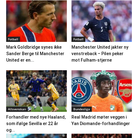
Fotball
Fotball
Mark Goldbridge synes ikke
Manchester United jakter ny
Sander Berge til Manchester
venstreback – Pilen peker
United er en...
mot Fulham-stjerne
Allsvenskan
Bundesliga
Forhandler med nye Haaland,
Real Madrid møter veggen i
som ifølge Sevilla er 22 år
Yan Diomande-forhandlinger
og...