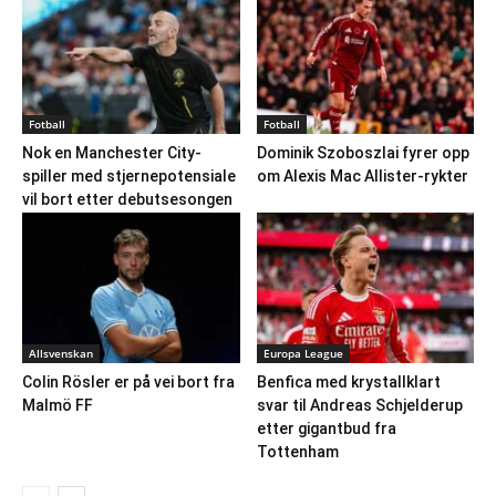
Fotball
Fotball
Nok en Manchester City-
Dominik Szoboszlai fyrer opp
spiller med stjernepotensiale
om Alexis Mac Allister-rykter
vil bort etter debutsesongen
Allsvenskan
Europa League
Colin Rösler er på vei bort fra
Benfica med krystallklart
Malmö FF
svar til Andreas Schjelderup
etter gigantbud fra
Tottenham