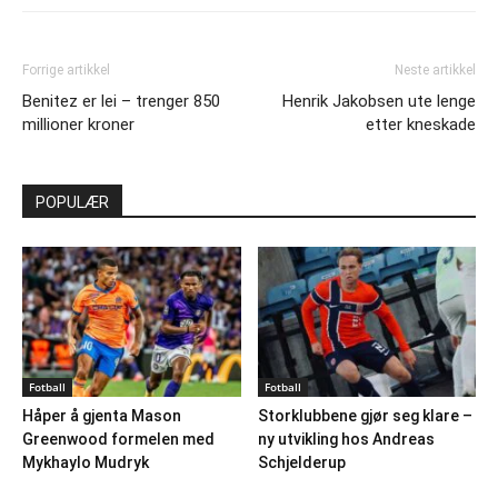
Forrige artikkel
Neste artikkel
Benitez er lei – trenger 850
Henrik Jakobsen ute lenge
millioner kroner
etter kneskade
POPULÆR
Fotball
Fotball
Håper å gjenta Mason
Storklubbene gjør seg klare –
Greenwood formelen med
ny utvikling hos Andreas
Mykhaylo Mudryk
Schjelderup