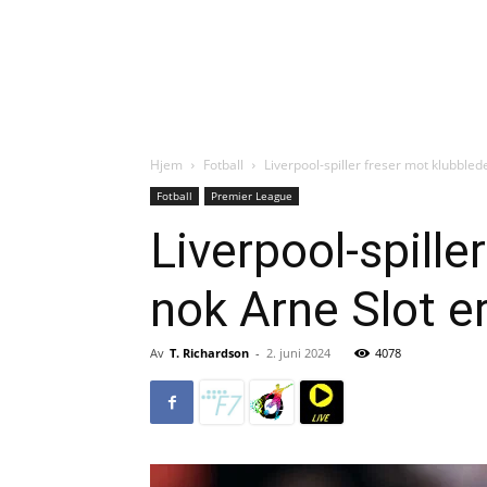
Hjem
Fotball
Liverpool-spiller freser mot klubble
Fotball
Premier League
Liverpool-spill
nok Arne Slot e
Av
T. Richardson
-
2. juni 2024
4078