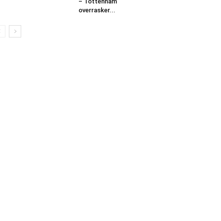
– Tottenham
overrasker...