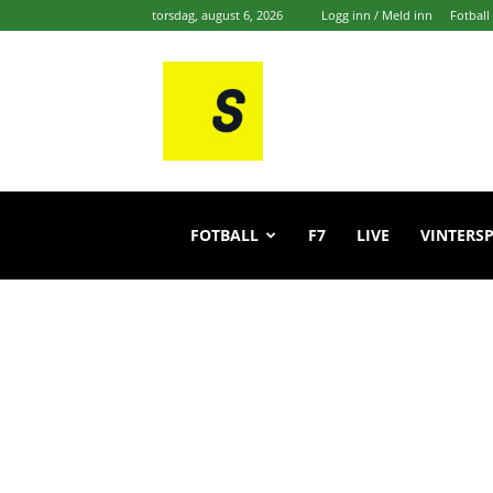
torsdag, august 6, 2026
Logg inn / Meld inn
Fotball
Sporten.com
–
Premier
League,
Eliteserien,
Serie
A
og
FOTBALL
F7
LIVE
VINTERS
Bundesliga
på
ett
sted