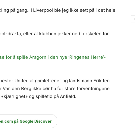
kling på gang.. I Liverpool ble jeg ikke sett på i det hele
ool-drakta, eller at klubben jekker ned terskelen for
 for å spille Aragorn i den nye ‘Ringenes Herre’-
hester United at gamletrener og landsmann Erik ten
or Van den Berg ikke bør ha for store forventningene
«kjærlighet» og spilletid på Anfield.
en.com på Google Discover