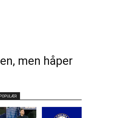
lsen, men håper
POPULÆR