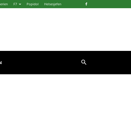
serien
F7
Popidol
Helsesjefen
N