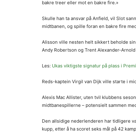
bakre treer eller mot en bakre fire.»
Skulle han ta ansvar på Anfield, vil Slot sa
midtbanen, og spille foran en bakre fire me
Alisson ville nesten helt sikkert beholde s
Andy Robertson og Trent Alexander-Arnold s
Les:
Ukas viktigste signatur på plass i Prem
Reds-kaptein Virgil van Dijk ville starte i
Alexis Mac Allister, uten tvil klubbens seso
midtbanespillerne – potensielt sammen med 
Den allsidige nederlenderen har tidligere væ
kupp, etter å ha scoret seks mål på 42 ka