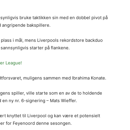
nnsynligvis bruke taktikken sin med en dobbel pivot på
d angripende bakspillere.
in plass i mål, mens Liverpools rekordstore backduo
annsynligvis starter på flankene.
ier League!
 midtforsvaret, muligens sammen med Ibrahima Konate.
ngens spiller, ville starte som en av de to holdende
en ny nr. 6-signering – Mats Wieffer.
rt knyttet til Liverpool og kan være et potensielt
mper for Feyenoord denne sesongen.