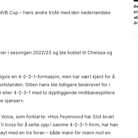
Ba
 KNVB Cup – hans andre trofé med den nederlandske
er
ab
dr
lseier i sesongen 2022/23 og ble koblet til Chelsea og
igvis en 4-2-3-1-formasjon, men har vært kjent for å
tstanden. Stilen hans ble tidligere beskrevet for i
 eller 4-2-3-1 med to dyptliggende midtbanespillere
pe sjanser».
’ Voice, som forklarte: «Hos Feyenoord har Slot brukt
 Til tross for å sette opp i samme 4-2-3-1-form, har han
er høyt med en tre foran – både mann for mann mot en