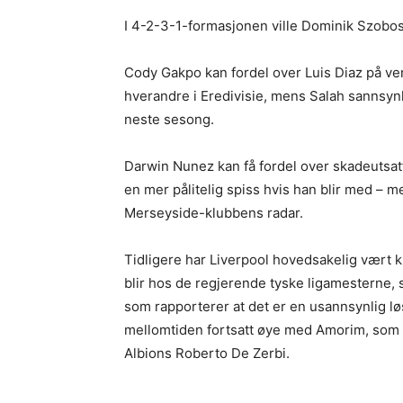
I 4-2-3-1-formasjonen ville Dominik Szobosz
Cody Gakpo kan fordel over Luis Diaz på vens
hverandre i Eredivisie, mens Salah sannsynlig
neste sesong.
Darwin Nunez kan få fordel over skadeutsatt 
en mer pålitelig spiss hvis han blir med –
Merseyside-klubbens radar.
Tidligere har Liverpool hovedsakelig vært k
blir hos de regjerende tyske ligamesterne,
som rapporterer at det er en usannsynlig lø
mellomtiden fortsatt øye med Amorim, som o
Albions Roberto De Zerbi.