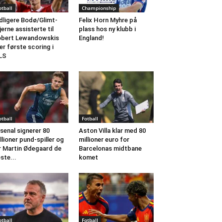
otball
Championship
dligere Bodø/Glimt-
Felix Horn Myhre på
jerne assisterte til
plass hos ny klubb i
bert Lewandowskis
England!
ler første scoring i
LS
otball
Fotball
senal signerer 80
Aston Villa klar med 80
llioner pund-spiller og
millioner euro for
r Martin Ødegaard de
Barcelonas midtbane
ste...
komet
otball
Fotball