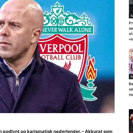
F
Pr
se
st
«u
F
Ba
si
so
n godlynt og karismatisk nederlender. – Akkurat som