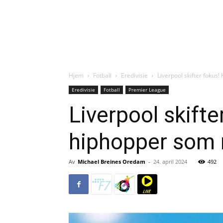
Hjem
Fotball
Eredivisie
Liverpool skifter fokus
Eredivisie
Fotball
Premier League
Liverpool skifte
hiphopper som 
Av
Michael Breines Oredam
-
24. april 2024
492