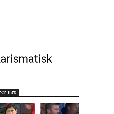
karismatisk
POPULÆR