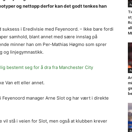
F
reotyper og nettopp derfor kan det godt tenkes han
Ti
st
Ro
al
 suksess i Eredivisie med Feyenoord. – Ikke bare fordi
M
kaper samhold, blant annet med sære innslag på
nseende minner han om Per-Mathias Høgmo som sprer
ng og linjegymnastikk.
ig bestemt seg for å dra fra Manchester City
F
Ar
ke Van ett eller annet.
mi
gi
be
 i Feyenoord manager Arne Slot og har vært i direkte
vil stå i veien for Slot, men også at klubben krever
F