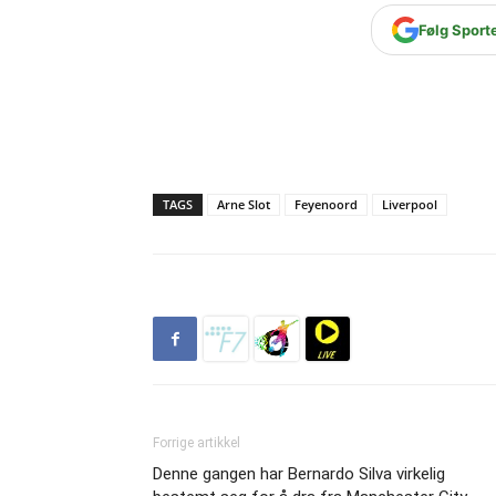
Følg Sport
TAGS
Arne Slot
Feyenoord
Liverpool
Forrige artikkel
Denne gangen har Bernardo Silva virkelig