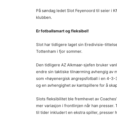
På søndag ledet Slot Feyenoord til seier i
klubben.
Er fotballsmart og fleksibel!
Slot har tidligere laget sin Eredivisie-titte
Tottenham i fjor sommer.
Den tidligere AZ Alkmaar-sjefen bruker vanl
endre sin taktiske tilnærming avhengig av mo
som «høyenergisk angrepsfotball i en 4-3-3
og en avhengighet av kantspillere for å ska
Slots fleksibilitet ble fremhevet av Coaches
mer variasjon i frontlinjen når han presser.
til tider inkludert en ekstra spiller, press