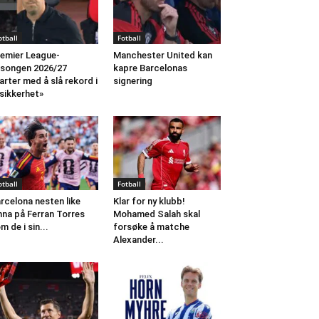
otball
Fotball
emier League-
Manchester United kan
songen 2026/27
kapre Barcelonas
arter med å slå rekord i
signering
sikkerhet»
otball
Fotball
rcelona nesten like
Klar for ny klubb!
nna på Ferran Torres
Mohamed Salah skal
m de i sin...
forsøke å matche
Alexander...