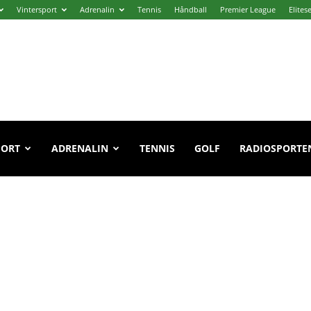
Vintersport
Adrenalin
Tennis
Håndball
Premier League
Elites
PORT
ADRENALIN
TENNIS
GOLF
RADIOSPORTE