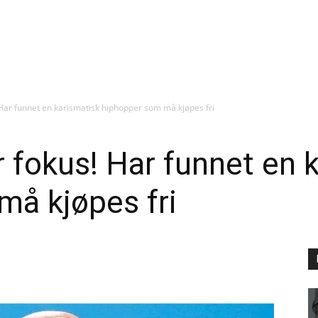
! Har funnet en karismatisk hiphopper som må kjøpes fri
r fokus! Har funnet en 
må kjøpes fri