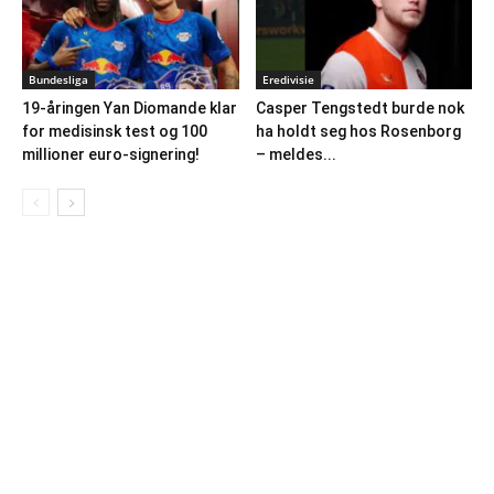
Bundesliga
Eredivisie
19-åringen Yan Diomande klar
Casper Tengstedt burde nok
for medisinsk test og 100
ha holdt seg hos Rosenborg
millioner euro-signering!
– meldes...