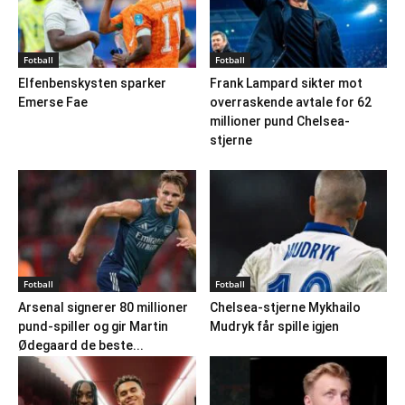
Fotball
Fotball
Elfenbenskysten sparker
Frank Lampard sikter mot
Emerse Fae
overraskende avtale for 62
millioner pund Chelsea-
stjerne
Fotball
Fotball
Arsenal signerer 80 millioner
Chelsea-stjerne Mykhailo
pund-spiller og gir Martin
Mudryk får spille igjen
Ødegaard de beste...