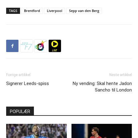
TAGS
Brentford
Liverpool
Sepp van den Berg
Forrige artikkel
Neste artikkel
Signerer Leeds-spiss
Ny vending: Skal hente Jadon
Sancho til London
POPULÆR