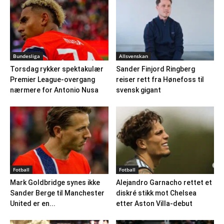
Bundesliga
Allsvenskan
Torsdag rykker spektakulær
Sander Finjord Ringberg
Premier League-overgang
reiser rett fra Hønefoss til
nærmere for Antonio Nusa
svensk gigant
Fotball
Fotball
Mark Goldbridge synes ikke
Alejandro Garnacho rettet et
Sander Berge til Manchester
diskré stikk mot Chelsea
United er en...
etter Aston Villa-debut