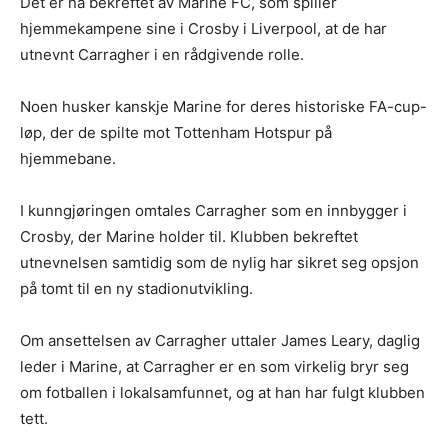
Det er nå bekreftet av Marine FC, som spiller
hjemmekampene sine i Crosby i Liverpool, at de har
utnevnt Carragher i en rådgivende rolle.
Noen husker kanskje Marine for deres historiske FA-cup-
løp, der de spilte mot Tottenham Hotspur på
hjemmebane.
I kunngjøringen omtales Carragher som en innbygger i
Crosby, der Marine holder til. Klubben bekreftet
utnevnelsen samtidig som de nylig har sikret seg opsjon
på tomt til en ny stadionutvikling.
Om ansettelsen av Carragher uttaler James Leary, daglig
leder i Marine, at Carragher er en som virkelig bryr seg
om fotballen i lokalsamfunnet, og at han har fulgt klubben
tett.