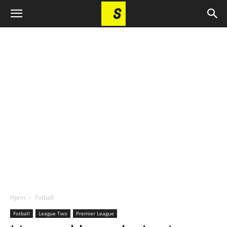
Hjem
Fotball
Fotball
League Two
Premier League