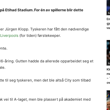
 på Etihad Stadium. For én av spillerne blir dette
F
En
gj
va
er Jürgen Klopp. Tyskeren har fått den nødvendige
m
Liverpools
(for tiden) førstekeeper.
ynte.
6-åring. Gutten hadde da allerede opparbeidet seg et
F
le.
Kl
me
–
e til seg tyskeren, men det ble altså City som tilbød
ov
ak vei til A-laget, men ble plassert på akademiet med