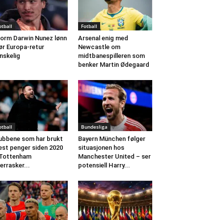
otball
Fotball
orm Darwin Nunez lønn
Arsenal enig med
ør Europa-retur
Newcastle om
nskelig
midtbanespilleren som
benker Martin Ødegaard
otball
Bundesliga
ubbene som har brukt
Bayern München følger
st penger siden 2020
situasjonen hos
 Tottenham
Manchester United – ser
errasker...
potensiell Harry...