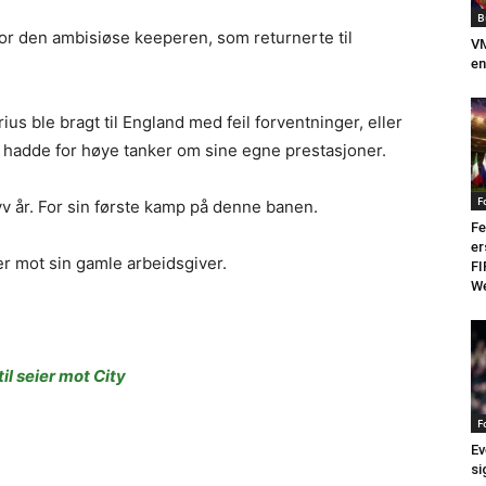
B
 for den ambisiøse keeperen, som returnerte til
VM
en
ius ble bragt til England med feil forventninger, eller
 hadde for høye tanker om sine egne prestasjoner.
F
yv år. For sin første kamp på denne banen.
Fe
er
er mot sin gamle arbeidsgiver.
FI
We
l seier mot City
F
Ev
si