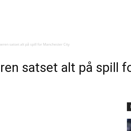
eren satset alt på spill for Manchester City
ren satset alt på spill 