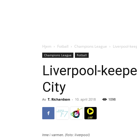
Hjem
Fotball
Champions League
Liverpool-keep
Champions League
Fotball
Liverpool-keepe
City
Av
T. Richardson
-
10. april 2018
1098
Inne i varmen. (foto: liverpool)