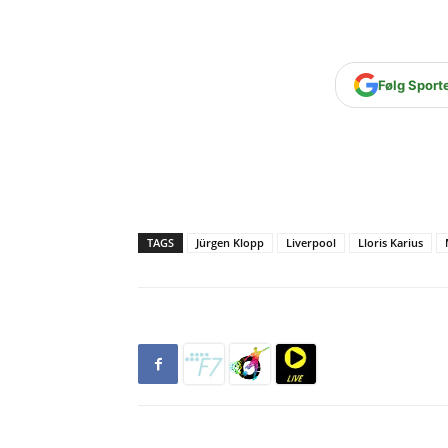
Følg Sport
TAGS
Jürgen Klopp
Liverpool
Lloris Karius