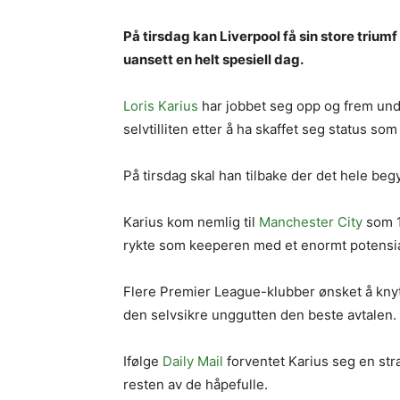
På tirsdag kan Liverpool få sin store triumf
uansett en helt spesiell dag.
Loris Karius
har jobbet seg opp og frem und
selvtilliten etter å ha skaffet seg status so
På tirsdag skal han tilbake der det hele beg
Karius kom nemlig til
Manchester City
som 1
rykte som keeperen med et enormt potensia
Flere Premier League-klubber ønsket å knytt
den selvsikre unggutten den beste avtalen.
Ifølge
Daily Mail
forventet Karius seg en str
resten av de håpefulle.