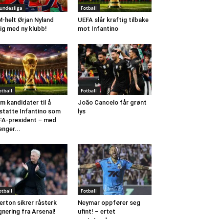
undesliga
Fotball
-helt Ørjan Nyland
UEFA slår kraftig tilbake
ig med ny klubb!
mot Infantino
otball
Fotball
m kandidater til å
João Cancelo får grønt
statte Infantino som
lys
FA-president – med
nger...
otball
Fotball
erton sikrer råsterk
Neymar oppfører seg
gnering fra Arsenal!
ufint! – ertet