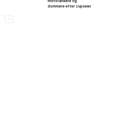
motstandere og
dommere etter cupseier