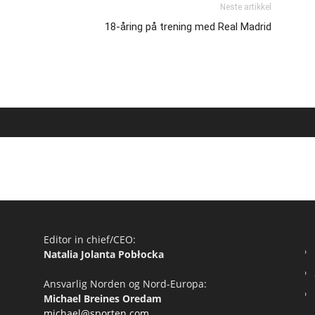
Neste artikkel
18-åring på trening med Real Madrid
Editor in chief/CEO:
Natalia Jolanta Pobłocka
Ansvarlig Norden og Nord-Europa:
Michael Breines Oredam
michael@sporten.com