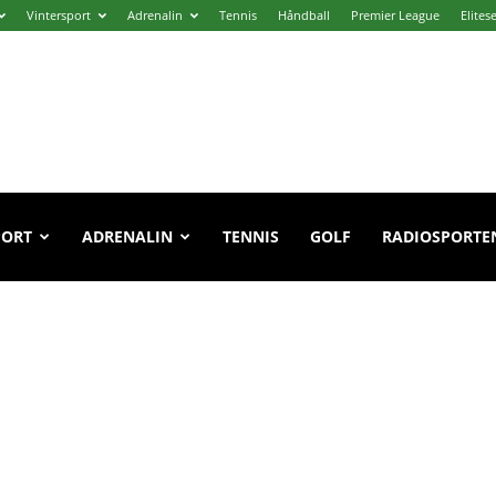
Vintersport
Adrenalin
Tennis
Håndball
Premier League
Elites
PORT
ADRENALIN
TENNIS
GOLF
RADIOSPORTE