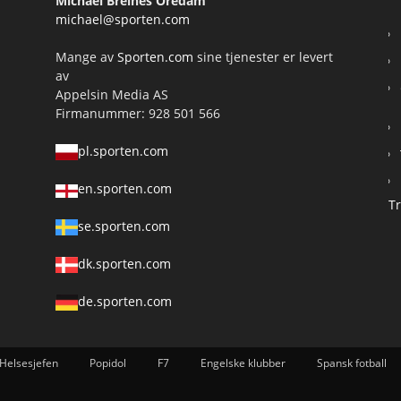
Michael Breines Oredam
michael@sporten.com
Mange av
Sporten.com
sine tjenester er levert
av
Appelsin Media AS
Firmanummer: 928 501 566
pl.sporten.com
en.sporten.com
T
se.sporten.com
dk.sporten.com
de.sporten.com
Helsesjefen
Popidol
F7
Engelske klubber
Spansk fotball