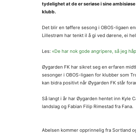
tydelighet at de er seriøse i sine ambisiøs
klubb.
Det blir en tøffere sesong i OBOS-ligaen e
Lillestrøm har tenkt il å gi ved dørene, ei 
Les:
«De har nok gode angripere, så jeg håp
Øygarden FK har sikret seg en erfaren midtb
sesonger i OBOS-ligaen for klubber som Tr
kan bidra positivt når Øygarden FK står fo
Så langt i år har Øygarden hentet inn Kyle 
landslag og Fabian Filip Rimestad fra Fana.
Abelsen kommer opprinnelig fra Sortland og 