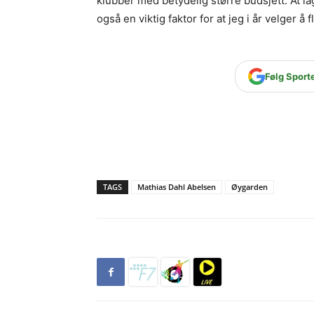
klubber med betydelig større budsjett. At lag
også en viktig faktor for at jeg i år velger å
Følg Sport
TAGS
Mathias Dahl Abelsen
Øygarden