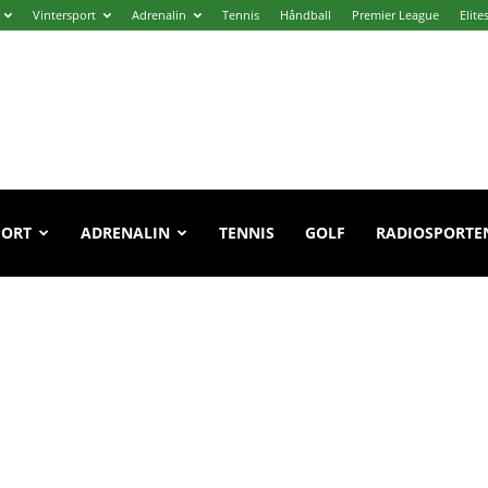
Vintersport
Adrenalin
Tennis
Håndball
Premier League
Elite
PORT
ADRENALIN
TENNIS
GOLF
RADIOSPORTE