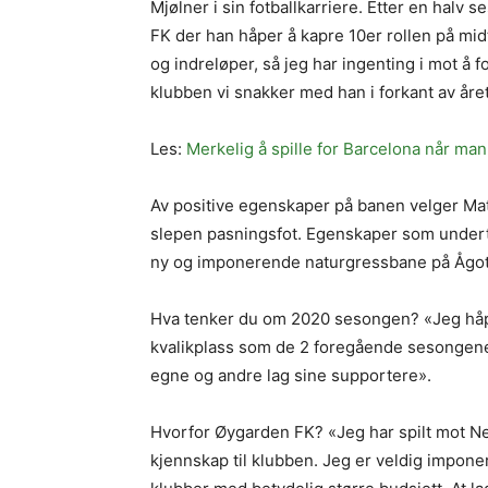
Mjølner i sin fotballkarriere. Etter en halv
FK der han håper å kapre 10er rollen på mid
og indreløper, så jeg har ingenting i mot å 
klubben vi snakker med han i forkant av året
Les:
Merkelig å spille for Barcelona når man 
Av positive egenskaper på banen velger Mathi
slepen pasningsfot. Egenskaper som underteg
ny og imponerende naturgressbane på Ågo
Hva tenker du om 2020 sesongen? «Jeg håper
kvalikplass som de 2 foregående sesongene 
egne og andre lag sine supportere».
Hvorfor Øygarden FK? «Jeg har spilt mot N
kjennskap til klubben. Jeg er veldig impone