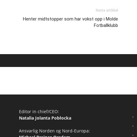
Neste artikkel
Henter midtstopper som har vokst opp i Molde
Fotballklubb
Editor in chief/CEO:
Natalia Jolanta Pobłocka
Ansvarlig Norden og Nord-Europa: