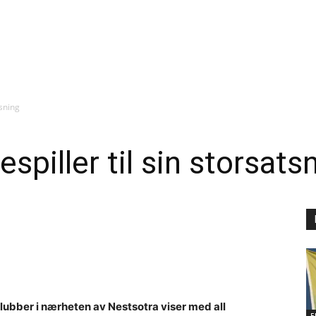
tsning
piller til sin storsats
lubber i nærheten av Nestsotra viser med all
E