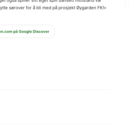
et også spiller sitt eget spill uansett motstand var
 flytte sørover for å bli med på prosjekt Øygarden FK!»
en.com på Google Discover