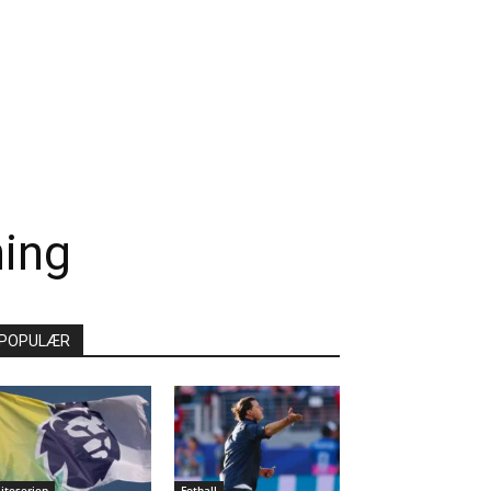
ning
POPULÆR
liteserien
Fotball