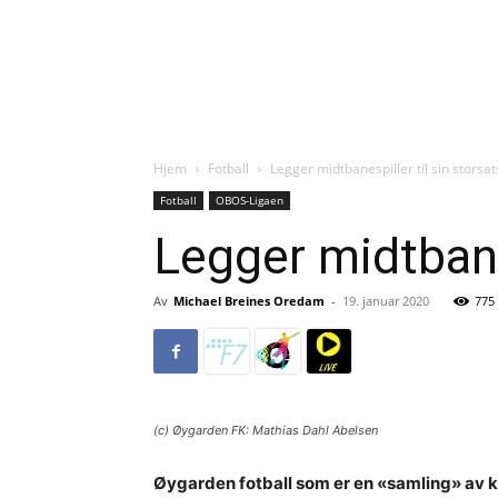
Hjem
Fotball
Legger midtbanespiller til sin storsa
Fotball
OBOS-Ligaen
Legger midtbanes
Av
Michael Breines Oredam
-
19. januar 2020
775
(c) Øygarden FK: Mathias Dahl Abelsen
Øygarden fotball som er en «samling» av k