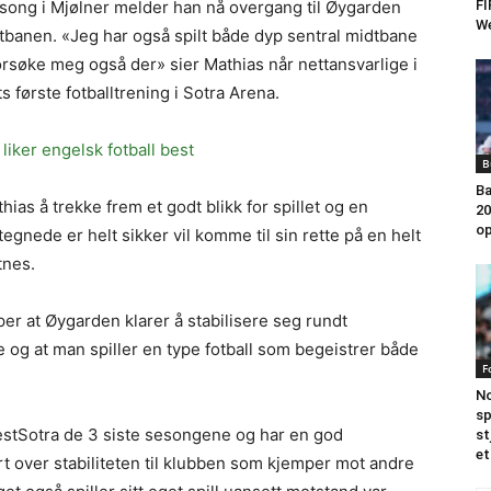
FI
 sesong i Mjølner melder han nå overgang til Øygarden
We
tbanen. «Jeg har også spilt både dyp sentral midtbane
forsøke meg også der» sier Mathias når nettansvarlige i
s første fotballtrening i Sotra Arena.
liker engelsk fotball best
B
Ba
as å trekke frem et godt blikk for spillet og en
20
op
nede er helt sikker vil komme til sin rette på en helt
tnes.
 at Øygarden klarer å stabilisere seg rundt
og at man spiller en type fotball som begeistrer både
F
No
sp
estSotra de 3 siste sesongene og har en god
st
et
rt over stabiliteten til klubben som kjemper mot andre