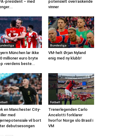
FA-president – med
potensielt overraskende
nger...
vinner
undesliga
Bundesliga
yern München lar ikke
VM-helt Ørjan Nyland
0 millioner euro bryte
enig med ny klubb!
p «verdens beste...
otball
Fotball
k en Manchester City-
Trenerlegenden Carlo
iller med
Ancelotti forklarer
jernepotensiale vil bort
hvorfor Norge slo Brasil i
ter debutsesongen
VM