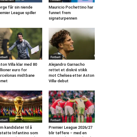
rge får sin niende
Mauricio Pochettino har
emier League spiller
funnet frem
signaturpennen
otball
Fotball
ton Villa klar med 80
Alejandro Garnacho
llioner euro for
rettet et diskré stikk
rcelonas midtbane
mot Chelsea etter Aston
omet
Villa-debut
otball
Fotball
m kandidater til å
Premier League 2026/27
statte Infantino som
blir tøffere – med en