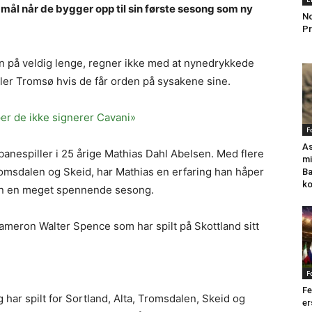
e mål når de bygger opp til sin første sesong som ny
No
Pr
nn på veldig lenge, regner ikke med at nynedrykkede
heller Tromsø hvis de får orden på sysakene sine.
er de ikke signerer Cavani»
F
As
anespiller i 25 årige Mathias Dahl Abelsen. Med flere
mi
omsdalen og Skeid, har Mathias en erfaring han håper
Ba
k
ran en meget spennende sesong.
Cameron Walter Spence som har spilt på Skottland sitt
F
Fe
har spilt for Sortland, Alta, Tromsdalen, Skeid og
er