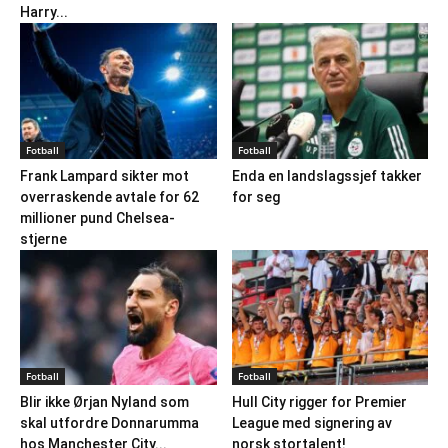
Harry...
Fotball
Fotball
Frank Lampard sikter mot
Enda en landslagssjef takker
overraskende avtale for 62
for seg
millioner pund Chelsea-
stjerne
Fotball
Fotball
Blir ikke Ørjan Nyland som
Hull City rigger for Premier
skal utfordre Donnarumma
League med signering av
hos Manchester City...
norsk stortalent!