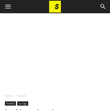
Hjem
Fotball
Fotball
La Liga