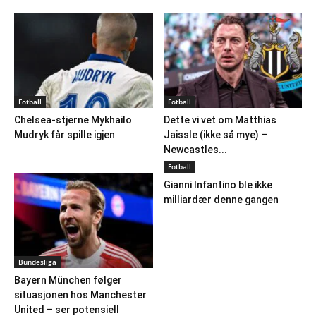
Fotball
Fotball
Chelsea-stjerne Mykhailo
Dette vi vet om Matthias
Mudryk får spille igjen
Jaissle (ikke så mye) –
Newcastles...
Fotball
Gianni Infantino ble ikke
milliardær denne gangen
Bundesliga
Bayern München følger
situasjonen hos Manchester
United – ser potensiell