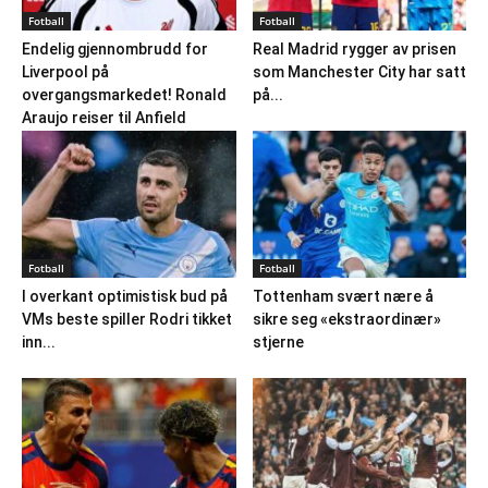
Fotball
Fotball
Endelig gjennombrudd for
Real Madrid rygger av prisen
Liverpool på
som Manchester City har satt
overgangsmarkedet! Ronald
på...
Araujo reiser til Anfield
Fotball
Fotball
I overkant optimistisk bud på
Tottenham svært nære å
VMs beste spiller Rodri tikket
sikre seg «ekstraordinær»
inn...
stjerne