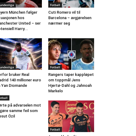
undesliga
Fotball
yern München følger
Cuti Romero vil til
tuasjonen hos
Barcelona – avgjørelsen
nchester United – ser
nærmer seg
tensiell Harry...
undesliga
Fotball
rfor bruker Real
Rangers taper kappløpet
drid 140 millioner euro
om toppmål Jens
 Yan Diomande
Hjertø-Dahl og Jahnoah
Markelo
otball
rte på advarselen mot
gjøre samme feil som
sut Özil
Fotball