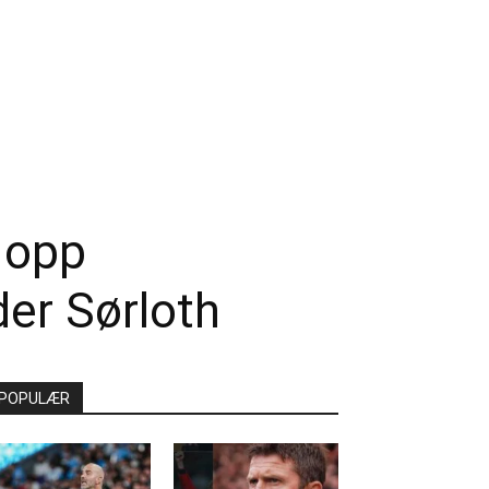
e opp
der Sørloth
POPULÆR