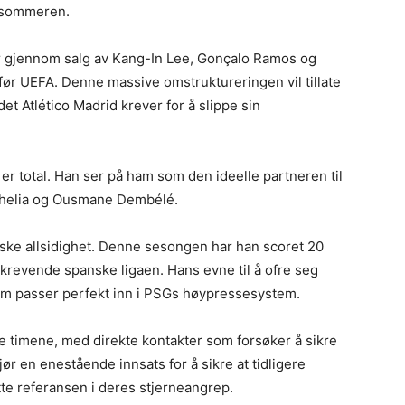
l sommeren.
r gjennom salg av Kang-In Lee, Gonçalo Ramos og
før UEFA. Denne massive omstruktureringen vil tillate
et Atlético Madrid krever for å slippe sin
l er total. Han ser på ham som den ideelle partneren til
skhelia og Ousmane Dembélé.
tiske allsidighet. Denne sesongen har han scoret 20
krevende spanske ligaen. Hans evne til å ofre seg
 rom passer perfekt inn i PSGs høypressesystem.
te timene, med direkte kontakter som forsøker å sikre
ør en enestående innsats for å sikre at tidligere
tte referansen i deres stjerneangrep.