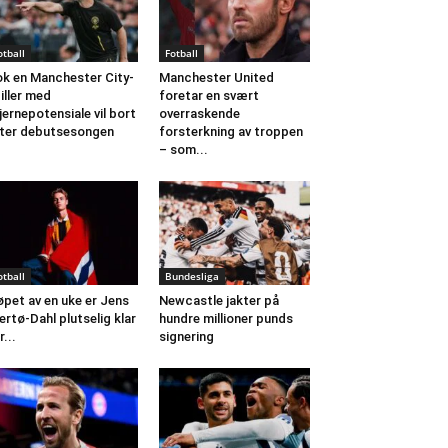
otball
Fotball
k en Manchester City-
Manchester United
iller med
foretar en svært
jernepotensiale vil bort
overraskende
ter debutsesongen
forsterkning av troppen
– som...
otball
Bundesliga
løpet av en uke er Jens
Newcastle jakter på
ertø-Dahl plutselig klar
hundre millioner punds
r...
signering