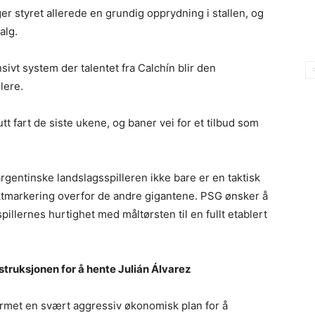
ger styret allerede en grundig opprydning i stallen, og
alg.
sivt system der talentet fra Calchín blir den
lere.
t fart de siste ukene, og baner vei for et tilbud som
rgentinske landslagsspilleren ikke bare er en taktisk
aktmarkering overfor de andre gigantene. PSG ønsker å
lernes hurtighet med måltørsten til en fullt etablert
struksjonen for å hente Julián Álvarez
rmet en svært aggressiv økonomisk plan for å