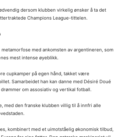
nødvendig dersom klubben virkelig ønsker å ta det
ettertraktede Champions League-tittelen.
s
dig metamorfose med ankomsten av argentineren, som
enes mest intense øyeblikk.
gjøre cupkamper på egen hånd, takket være
r spillet. Samarbeidet han kan danne med Désiré Doué
drømmer om assosiativ og vertikal fotball.
 med den franske klubben villig til å innfri alle
ovedstaden.
eres, kombinert med et uimotståelig økonomisk tilbud,