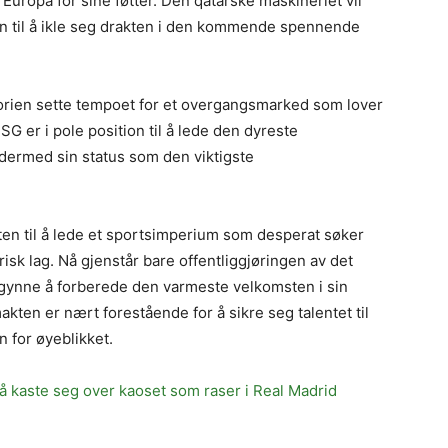
 Europa for sine føtter. Den qatarske maskineriet vil
en til å ikle seg drakten i den kommende spennende
istorien sette tempoet for et overgangsmarked som lover
 PSG er i pole position til å lede den dyreste
ermed sin status som den viktigste
ten til å lede et sportsimperium som desperat søker
risk lag. Nå gjenstår bare offentliggjøringen av det
begynne å forberede den varmeste velkomsten i sin
akten er nært forestående for å sikre seg talentet til
n for øyeblikket.
 å kaste seg over kaoset som raser i Real Madrid