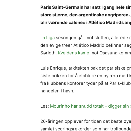
Paris Saint-Germain har satt i gang hele si
store stjerne, den argentinske angriperen J
blir værende «alene» i Atlético Madrids an
La Liga
sesongen går mot slutten, allerede 
den evige treer Atlético Madrid befinner seg
Sørloth.
Kveldens kamp
mot Osasuna kommer 
Luis Enrique, arkitekten bak det parisiske 
siste brikken for å etablere en ny æra med
fra klubbens kontorer tyder på at Paris-klub
handelen i havn.
Les:
Mourinho har snudd totalt – digger sin
26-åringen opplever for tiden det beste øyeb
samlet scoringsrekorder som har trollbunde