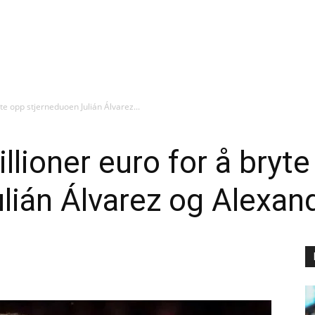
te opp stjerneduoen Julián Álvarez...
llioner euro for å bryt
lián Álvarez og Alexan