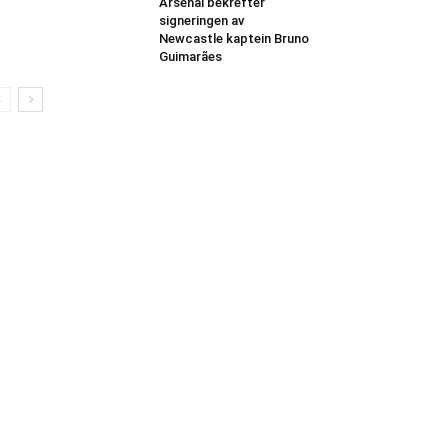
Arsenal bekrefter
signeringen av
Newcastle kaptein Bruno
Guimarães