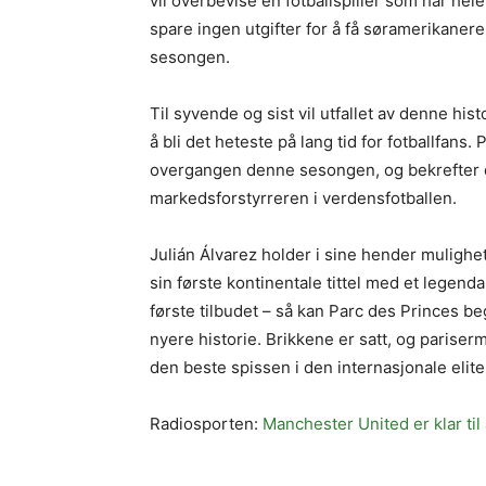
vil overbevise en fotballspiller som har hele
spare ingen utgifter for å få søramerikaner
sesongen.
Til syvende og sist vil utfallet av denne h
å bli det heteste på lang tid for fotballfans.
overgangen denne sesongen, og bekrefter d
markedsforstyrreren i verdensfotballen.
Julián Álvarez holder i sine hender mulighe
sin første kontinentale tittel med et legenda
første tilbudet – så kan Parc des Princes 
nyere historie. Brikkene er satt, og pariserm
den beste spissen i den internasjonale elite
Radiosporten:
Manchester United er klar til