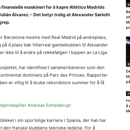
B
n finansielle maskineri for å kapre Atlético Madrids
Ba
ulián Álvarez. – Det betyr trolig at Alexander Sørloth
si
grep.
Ma
po
er Barcelona mestre med Real Madrid på andreplass,
 på 4.plass bak Villerreal gamleklubben til Alexander
ikke til å endre på rekkefølgen i toppen av La Liga.
B
prosjektet, har identifisert søramerikaneren som den
De
 kontinental dominans på Parc des Princes. Rapporter
Ma
på
ben er villig til å bruke rekordstore summer for å få
F
Hø
 stjernespiller Andreas Schelderup!
å 
Me
likket i sin sportslige karriere i Spania, der han har
t den franske klubbens tekniske ledelse. For å