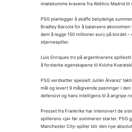
imøtekomme kravene fra Atlético Madrid ti
PSG planlegger å skaffe betydelige summe
Bradley Barcola for å balansere økonomien 
dem å legge 150 millioner euro på bordet – d
stjernespiller.
Luis Enriques tro på argentinerens spillesti
å forsterke egenskapene til Kvicha Kvarat
PSG verdsetter spesielt Julián Álvarez’ tak
mål og levert 9 målgivende pasninger i den 
defensivt og hans intelligens til å angripe
Presset fra Frankrike har intensivert de sis
spillerens «ja» før sommeren starter. PSG gj
Manchester City-spiller blir den nye absolu