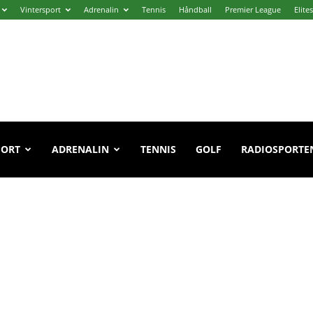
Vintersport
Adrenalin
Tennis
Håndball
Premier League
Elite
PORT
ADRENALIN
TENNIS
GOLF
RADIOSPORTE