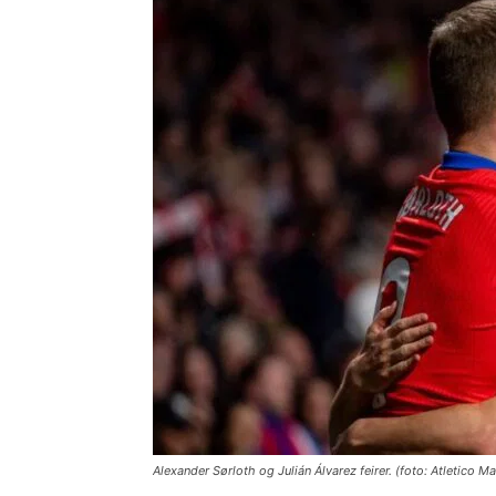
Alexander Sørloth og Julián Álvarez feirer. (foto: Atletico Ma