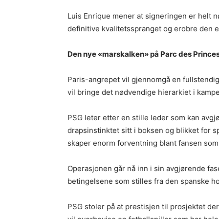
Luis Enrique mener at signeringen er helt 
definitive kvalitetsspranget og erobre den 
Den nye «marskalken» på Parc des Prince
Paris-angrepet vil gjennomgå en fullsten
vil bringe det nødvendige hierarkiet i kamp
PSG leter etter en stille leder som kan av
drapsinstinktet sitt i boksen og blikket fo
skaper enorm forventning blant fansen som 
Operasjonen går nå inn i sin avgjørende fase,
betingelsene som stilles fra den spanske h
PSG stoler på at prestisjen til prosjektet d