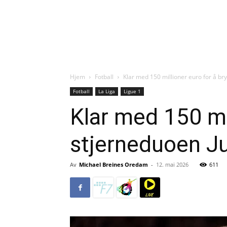
Hjem
Fotball
Klar med 150 millioner euro for å bry
Fotball
La Liga
Ligue 1
Klar med 150 mi
stjerneduoen Ju
Av
Michael Breines Oredam
-
12. mai 2026
611