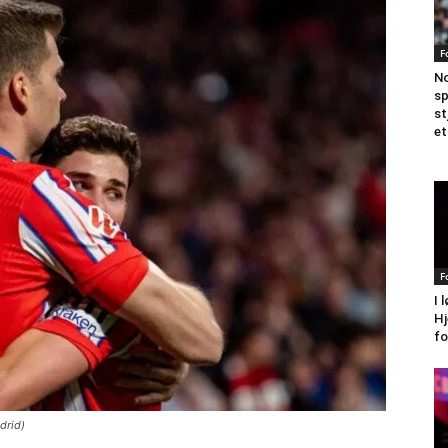
F
No
sp
st
et
F
I 
Hj
fo
drid)