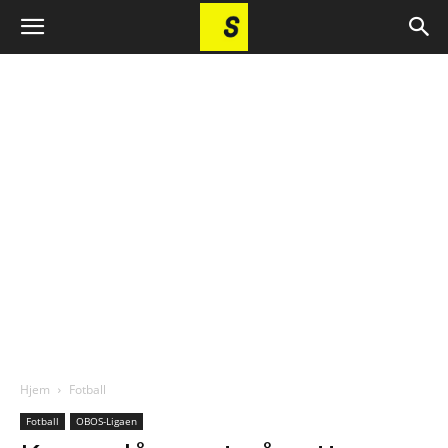
Hjem
Fotball
Fotball
OBOS-Ligaen