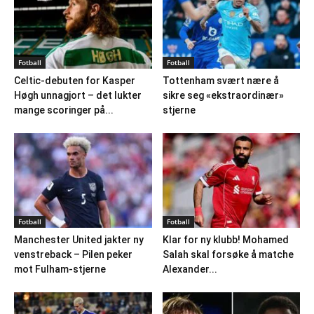
Fotball
Fotball
Celtic-debuten for Kasper
Tottenham svært nære å
Høgh unnagjort – det lukter
sikre seg «ekstraordinær»
mange scoringer på...
stjerne
Fotball
Fotball
Manchester United jakter ny
Klar for ny klubb! Mohamed
venstreback – Pilen peker
Salah skal forsøke å matche
mot Fulham-stjerne
Alexander...