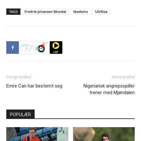
TAGS
Fredrik Johansen Mundal
Skedsmo
Ull/Kisa
Forrige artikkel
Neste artikkel
Emre Can har bestemt seg
Nigeriansk angrepsspiller
trener med Mjøndalen
POPULÆR