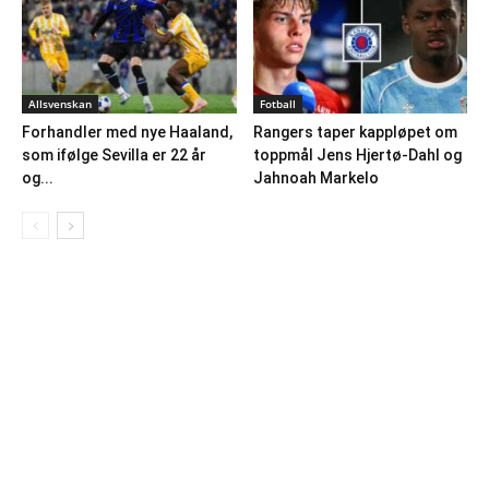
Allsvenskan
Fotball
Forhandler med nye Haaland,
Rangers taper kappløpet om
som ifølge Sevilla er 22 år
toppmål Jens Hjertø-Dahl og
og...
Jahnoah Markelo