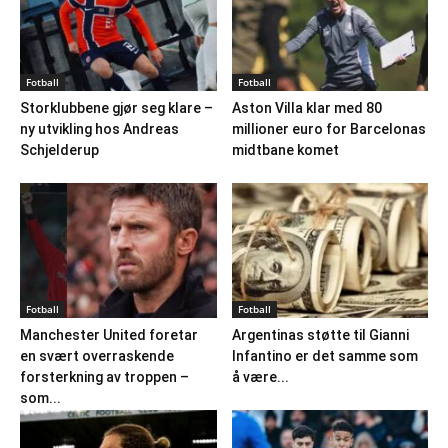
Fotball
Fotball
Storklubbene gjør seg klare –
Aston Villa klar med 80
ny utvikling hos Andreas
millioner euro for Barcelonas
Schjelderup
midtbane komet
Fotball
Fotball
Manchester United foretar
Argentinas støtte til Gianni
en svært overraskende
Infantino er det samme som
forsterkning av troppen –
å være...
som...