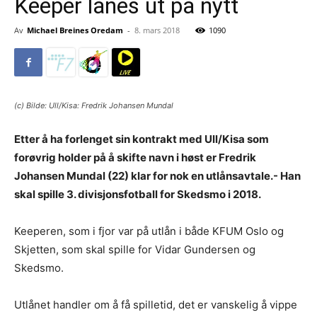
Keeper lånes ut på nytt
Av
Michael Breines Oredam
-
8. mars 2018
1090
(c) Bilde: Ull/Kisa: Fredrik Johansen Mundal
Etter å ha forlenget sin kontrakt med Ull/Kisa som
forøvrig holder på å skifte navn i høst er Fredrik
Johansen Mundal (22) klar for nok en utlånsavtale.- Han
skal spille 3. divisjonsfotball for Skedsmo i 2018.
Keeperen, som i fjor var på utlån i både KFUM Oslo og
Skjetten, som skal spille for Vidar Gundersen og
Skedsmo.
Utlånet handler om å få spilletid, det er vanskelig å vippe