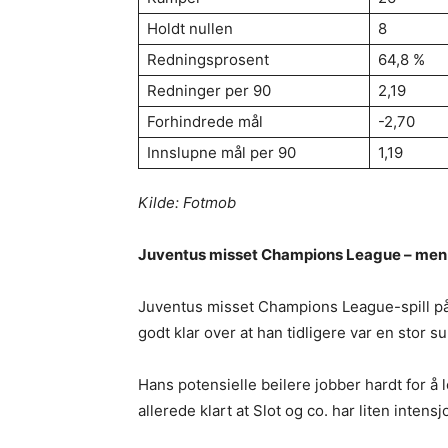
Holdt nullen
8
Redningsprosent
64,8 %
Redninger per 90
2,19
Forhindrede mål
-2,70
Innslupne mål per 90
1,19
Kilde: Fotmob
Juventus misset Champions League – men A
Juventus misset Champions League-spill på 
godt klar over at han tidligere var en stor s
Hans potensielle beilere jobber hardt for å
allerede klart at Slot og co. har liten intensj