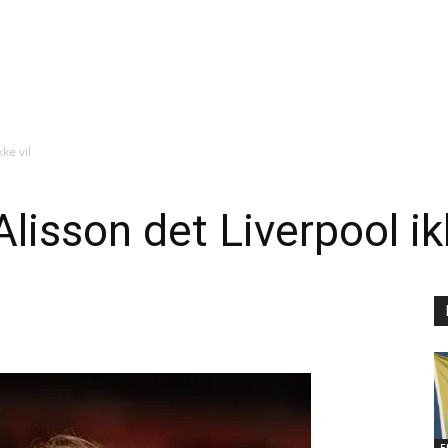
kke vil
Alisson det Liverpool ik
E