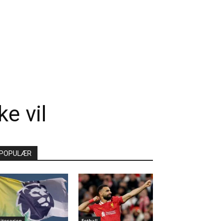
ke vil
POPULÆR
liteserien
Fotball