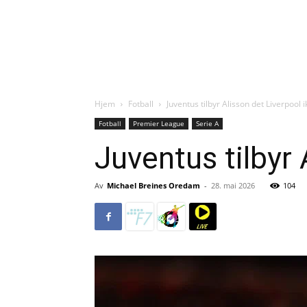
Hjem
Fotball
Juventus tilbyr Alisson det Liverpool i
Fotball
Premier League
Serie A
Juventus tilbyr 
Av
Michael Breines Oredam
-
28. mai 2026
104