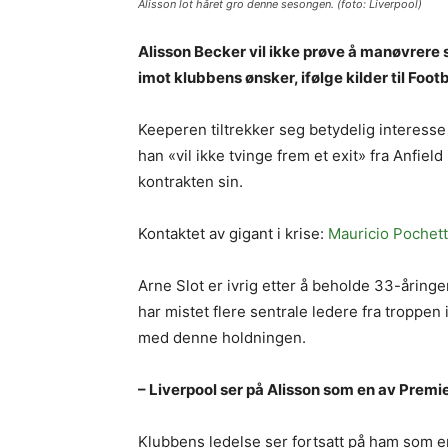
Alisson lot håret gro denne sesongen. (foto: Liverpool)
Alisson Becker vil ikke prøve å manøvrere
imot klubbens ønsker, ifølge kilder til Footb
Keeperen tiltrekker seg betydelig interes
han «vil ikke tvinge frem et exit» fra Anfiel
kontrakten sin.
Kontaktet av gigant i krise:
Mauricio Pochett
Arne Slot er ivrig etter å beholde 33-åringe
har mistet flere sentrale ledere fra troppen
med denne holdningen.
– Liverpool ser på Alisson som en av Prem
Klubbens ledelse ser fortsatt på ham som 