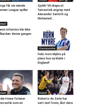
rge får sin niende
Sjokk! Vil skape et
emier League spiller
fantastisk angrep med
Alexander Sørloth og
Mohamed...
otball
anni Infantino ble ikke
lliardær denne gangen
Championship
Felix Horn Myhre på
plass hos ny klubb i
England!
otball
Fotball
die Howe forlater
Roberto de Zerbi har
wcastle som en
satt ned foten, låst døra