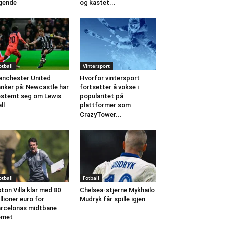
gende
og kastet...
otball
Vintersport
nchester United
Hvorfor vintersport
nker på: Newcastle har
fortsetter å vokse i
stemt seg om Lewis
popularitet på
ll
plattformer som
CrazyTower...
otball
Fotball
ton Villa klar med 80
Chelsea-stjerne Mykhailo
llioner euro for
Mudryk får spille igjen
rcelonas midtbane
omet