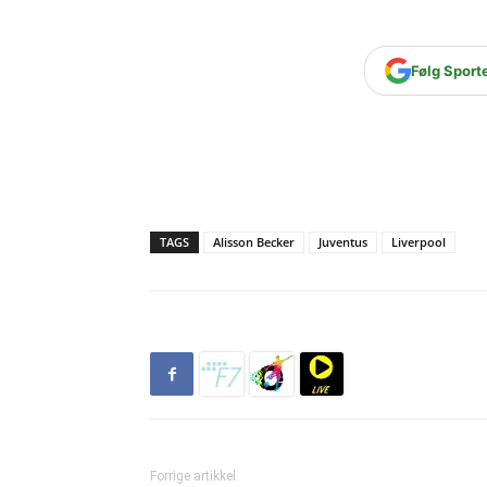
Følg Sport
TAGS
Alisson Becker
Juventus
Liverpool
Forrige artikkel