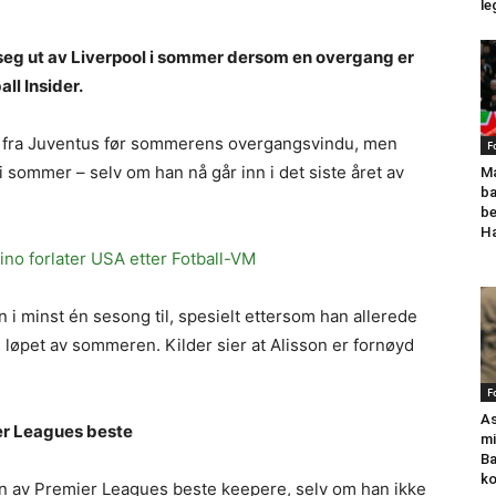
le
 seg ut av Liverpool i sommer dersom en overgang er
all Insider.
se fra Juventus før sommerens overgangsvindu, men
F
d i sommer – selv om han nå går inn i det siste året av
Ma
ba
be
Ha
ino forlater USA etter Fotball-VM
n i minst én sesong til, spesielt ettersom han allerede
 i løpet av sommeren. Kilder sier at Alisson er fornøyd
F
As
ier Leagues beste
mi
Ba
k
en av Premier Leagues beste keepere, selv om han ikke