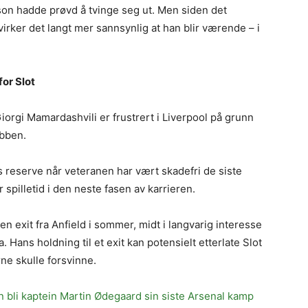
on hadde prøvd å tvinge seg ut. Men siden det
, virker det langt mer sannsynlig at han blir værende – i
or Slot
Giorgi Mamardashvili er frustrert i Liverpool på grunn
ubben.
 reserve når veteranen har vært skadefri de siste
 spilletid i den neste fasen av karrieren.
en exit fra Anfield i sommer, midt i langvarig interesse
. Hans holdning til et exit kan potensielt etterlate Slot
e skulle forsvinne.
bli kaptein Martin Ødegaard sin siste Arsenal kamp