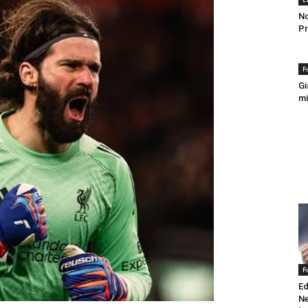
No
Pr
F
Gi
mi
F
Ed
Ne