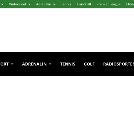
Vintersport
Adrenalin
Tennis
Håndball
Premier League
Elite
PORT
ADRENALIN
TENNIS
GOLF
RADIOSPORTE