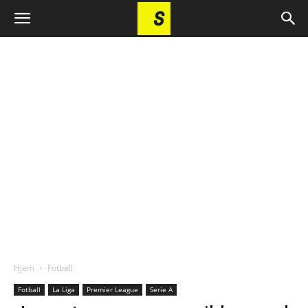
Hjem
Fotball
Fotball
La Liga
Premier League
Serie A