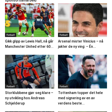
sponsorsamarbeid
Fotball
Fotball
Gikk glipp av Lewis Hall, nå går
Arsenal mister Vinicius – nå
Manchester United etter 60...
jakter de ny ving: – Én...
Fotball
Fotball
Storklubbene gjør seg klare –
Tottenham topper det hele
ny utvikling hos Andreas
med signering av en av
Schjelderup
verdens beste...