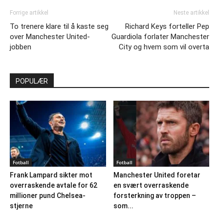
Forrige artikkel
Neste artikkel
To trenere klare til å kaste seg
Richard Keys forteller Pep
over Manchester United-
Guardiola forlater Manchester
jobben
City og hvem som vil overta
POPULÆR
Fotball
Fotball
Frank Lampard sikter mot
Manchester United foretar
overraskende avtale for 62
en svært overraskende
millioner pund Chelsea-
forsterkning av troppen –
stjerne
som...