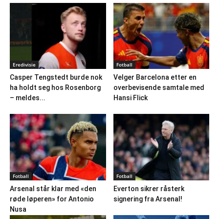
Eredivisie
Fotball
Casper Tengstedt burde nok
Velger Barcelona etter en
ha holdt seg hos Rosenborg
overbevisende samtale med
– meldes...
Hansi Flick
Fotball
Fotball
Arsenal står klar med «den
Everton sikrer råsterk
røde løperen» for Antonio
signering fra Arsenal!
Nusa