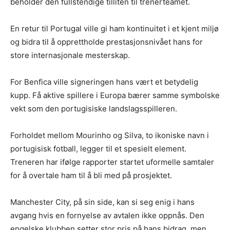
beholder den fullstendige tilliten til trenerteamet.
En retur til Portugal ville gi ham kontinuitet i et kjent miljø
og bidra til å opprettholde prestasjonsnivået hans for
store internasjonale mesterskap.
For Benfica ville signeringen hans vært et betydelig
kupp. Få aktive spillere i Europa bærer samme symbolske
vekt som den portugisiske landslagsspilleren.
Forholdet mellom Mourinho og Silva, to ikoniske navn i
portugisisk fotball, legger til et spesielt element.
Treneren har ifølge rapporter startet uformelle samtaler
for å overtale ham til å bli med på prosjektet.
Manchester City, på sin side, kan si seg enig i hans
avgang hvis en fornyelse av avtalen ikke oppnås. Den
engelske klubben setter stor pris på hans bidrag, men