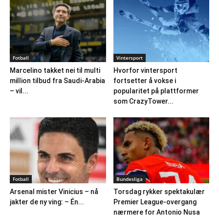
Fotball
Vintersport
Marcelino takket nei til multi
Hvorfor vintersport
million tilbud fra Saudi-Arabia
fortsetter å vokse i
– vil...
popularitet på plattformer
som CrazyTower...
Fotball
Bundesliga
Arsenal mister Vinicius – nå
Torsdag rykker spektakulær
jakter de ny ving: – Én...
Premier League-overgang
nærmere for Antonio Nusa