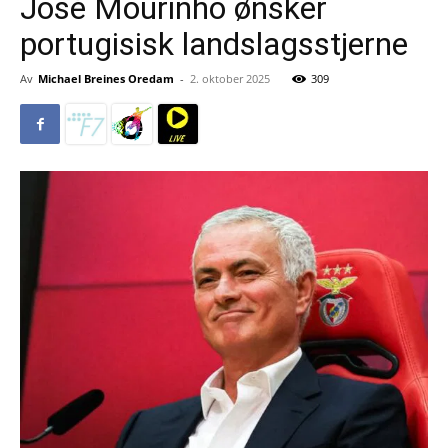
José Mourinho ønsker
portugisisk landslagsstjerne
Av
Michael Breines Oredam
-
2. oktober 2025
309