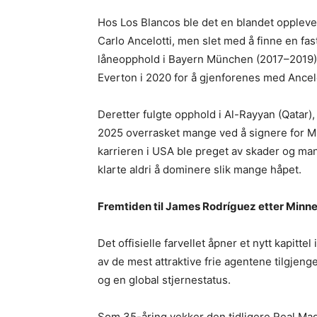
Hos Los Blancos ble det en blandet oppleve
Carlo Ancelotti, men slet med å finne en fas
låneopphold i Bayern München (2017–2019), r
Everton i 2020 for å gjenforenes med Ancelo
Deretter fulgte opphold i Al-Rayyan (Qatar), 
2025 overrasket mange ved å signere for M
karrieren i USA ble preget av skader og man
klarte aldri å dominere slik mange håpet.
Fremtiden til James Rodríguez etter Minn
Det offisielle farvellet åpner et nytt kapitt
av de mest attraktive frie agentene tilgjeng
og en global stjernestatus.
Som 35-åring vekker den tidligere Real Mad