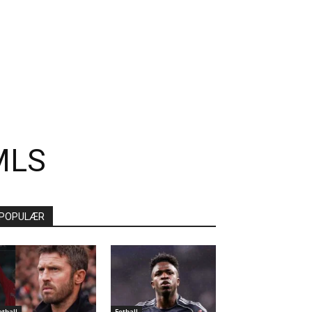
 MLS
POPULÆR
otball
Fotball