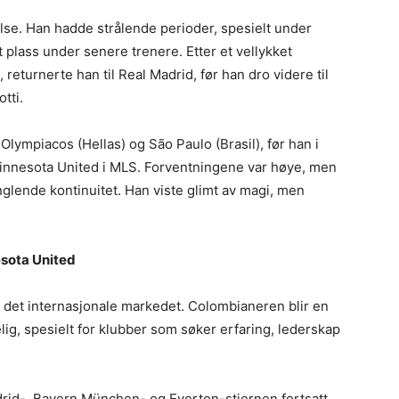
lse. Han hadde strålende perioder, spesielt under
t plass under senere trenere. Etter et vellykket
eturnerte han til Real Madrid, før han dro videre til
tti.
Olympiacos (Hellas) og São Paulo (Brasil), før han i
innesota United i MLS. Forventningene var høye, men
glende kontinuitet. Han viste glimt av magi, men
esota United
el i det internasjonale markedet. Colombianeren blir en
elig, spesielt for klubber som søker erfaring, lederskap
rid-, Bayern München- og Everton-stjernen fortsatt