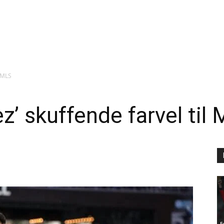
l MLS
’ skuffende farvel til
F