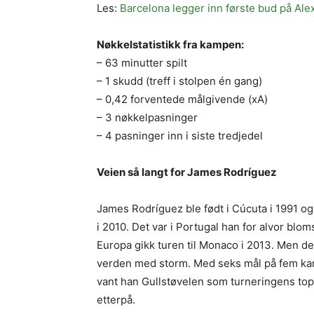
Les:
Barcelona legger inn første bud på Ale
Nøkkelstatistikk fra kampen:
– 63 minutter spilt
– 1 skudd (treff i stolpen én gang)
– 0,42 forventede målgivende (xA)
– 3 nøkkelpasninger
– 4 pasninger inn i siste tredjedel
Veien så langt for James Rodríguez
James Rodríguez ble født i Cúcuta i 1991 og 
i 2010. Det var i Portugal han for alvor blom
Europa gikk turen til Monaco i 2013. Men det
verden med storm. Med seks mål på fem kam
vant han Gullstøvelen som turneringens to
etterpå.