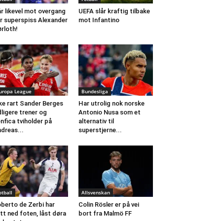
r likevel mot overgang
UEFA slår kraftig tilbake
r superspiss Alexander
mot Infantino
rloth!
uropa League
Bundesliga
ke rart Sander Berges
Har utrolig nok norske
dligere trener og
Antonio Nusa som et
nfica tviholder på
alternativ til
dreas...
superstjerne...
otball
Allsvenskan
berto de Zerbi har
Colin Rösler er på vei
tt ned foten, låst døra
bort fra Malmö FF