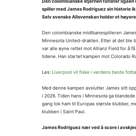
Den colombianske stjernen forlater ligaen ut
spiller med James Rodríguez sin historie i
Selv svenske Allsvenskan holder et høyere
Den colombianske midtbanespilleren James Ro
Minnesota United-drakten. Etter at det ble b
var alle øyne rettet mot Allianz Field for å 
tidene. Han startet kampen mot Colorado R
Les:
Liverpool vil fiske i verdens beste fotb
Med denne kampen avslutter James sitt oppho
i 2026. Tiden hans i Minnesota ga blandede 
gang tok ham til Europas største klubber, men
klubben i Saint Paul.
James Rodríguez nær ved å score i avskje