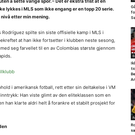
en å sette varige spor. – Det er ekstra trist at en
Gå
kke lykkes i MLS som ikke engang er en topp 20 serie.
fo
 nivå etter min mening.
Sø
dríguez spilte sin siste offisielle kamp i MLS i
ekreftet at han ikke fortsetter i klubben neste sesong,
få med seg farvellet til en av Colombias største gjennom
apids.
E
Ik
ti
allklubb
Be
An
ld i amerikansk fotball, rett etter sin deltakelse i VM
inntrykk: Han viste glimt av den eliteklassen som en
 han klarte aldri helt å forankre et stabilt prosjekt for
F
Ro
den
sa