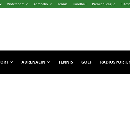
Vintersport
Adrenalin
Tennis
Håndball
Premier League
Elites
PORT
ADRENALIN
TENNIS
GOLF
RADIOSPORTE