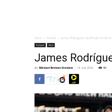
Hjem
Fotball
James Rodríguez’ skuffende farvel ti
Fotball
MLS
James Rodríguez
Av
Michael Breines Oredam
-
14. mai 2026
90