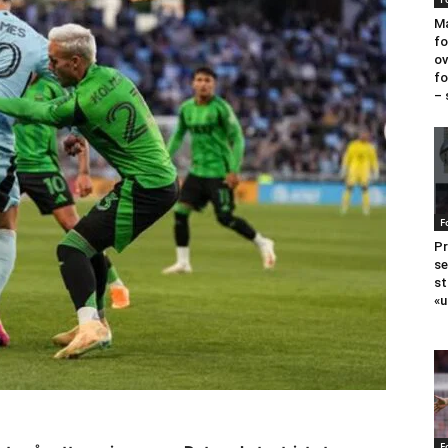
Ma
fo
ov
fo
– 
F
Pr
se
st
«u
F