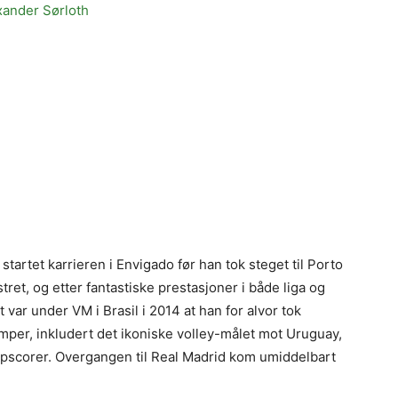
xander Sørloth
startet karrieren i Envigado før han tok steget til Porto
stret, og etter fantastiske prestasjoner i både liga og
 var under VM i Brasil i 2014 at han for alvor tok
per, inkludert det ikoniske volley-målet mot Uruguay,
ppscorer. Overgangen til Real Madrid kom umiddelbart