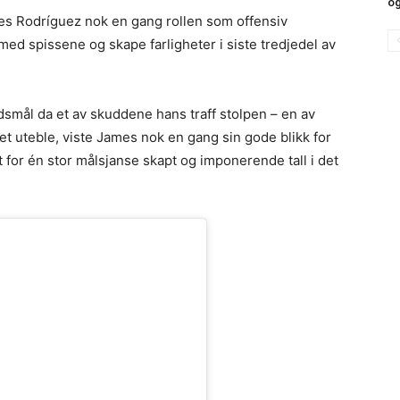
og
ames Rodríguez nok en gang rollen som offensiv
med spissene og skape farligheter i siste tredjedel av
smål da et av skuddene hans traff stolpen – en av
let uteble, viste James nok en gang sin gode blikk for
rt for én stor målsjanse skapt og imponerende tall i det