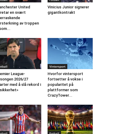
nchester United
Vinicius Junior signerer
retar en svært
gigantkontrakt
erraskende
rsterkning av troppen
som...
otball
Vintersport
emier League-
Hvorfor vintersport
songen 2026/27
fortsetter å vokse i
arter med å slå rekord i
popularitet på
sikkerhet»
plattformer som
CrazyTower...
otball
Fotball