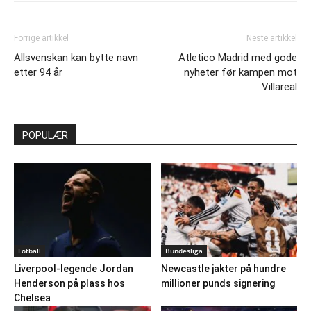
Forrige artikkel
Neste artikkel
Allsvenskan kan bytte navn
Atletico Madrid med gode
etter 94 år
nyheter før kampen mot
Villareal
POPULÆR
Fotball
Bundesliga
Liverpool-legende Jordan
Newcastle jakter på hundre
Henderson på plass hos
millioner punds signering
Chelsea