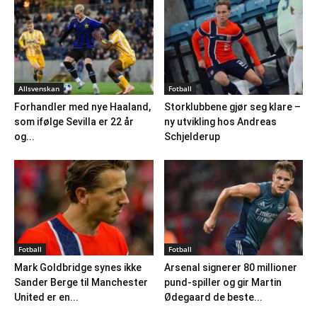
Allsvenskan
Fotball
Forhandler med nye Haaland,
Storklubbene gjør seg klare –
som ifølge Sevilla er 22 år
ny utvikling hos Andreas
og...
Schjelderup
Fotball
Fotball
Mark Goldbridge synes ikke
Arsenal signerer 80 millioner
Sander Berge til Manchester
pund-spiller og gir Martin
United er en...
Ødegaard de beste...