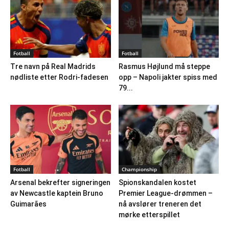
Fotball
Fotball
Tre navn på Real Madrids
Rasmus Højlund må steppe
nødliste etter Rodri-fadesen
opp – Napoli jakter spiss med
79...
Fotball
Championship
Arsenal bekrefter signeringen
Spionskandalen kostet
av Newcastle kaptein Bruno
Premier League-drømmen –
Guimarães
nå avslører treneren det
mørke etterspillet