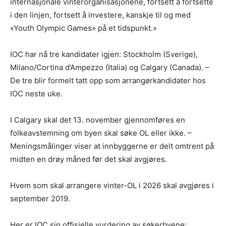
internasjonale vinterorganisasjonene, fortsett å fortsette
i den linjen, fortsett å investere, kanskje til og med
«Youth Olympic Games» på et tidspunkt.»
IOC har nå tre kandidater igjen: Stockholm (Sverige),
Milano/Cortina d’Ampezzo (Italia) og Calgary (Canada). –
De tre blir formelt tatt opp som arrangørkandidater hos
IOC neste uke.
I Calgary skal det 13. november gjennomføres en
folkeavstemning om byen skal søke OL eller ikke. –
Meningsmålinger viser at innbyggerne er delt omtrent på
midten en drøy måned før det skal avgjøres.
Hvem som skal arrangere vinter-OL i 2026 skal avgjøres i
september 2019.
Her er IOC sin offisielle vurdering av søkerbyene: