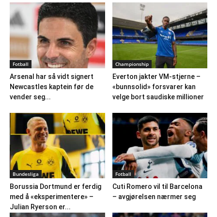
Fotball
Championship
Arsenal har så vidt signert
Everton jakter VM-stjerne –
Newcastles kaptein før de
«bunnsolid» forsvarer kan
vender seg...
velge bort saudiske millioner
Bundesliga
Fotball
Borussia Dortmund er ferdig
Cuti Romero vil til Barcelona
med å «eksperimentere» –
– avgjørelsen nærmer seg
Julian Ryerson er...