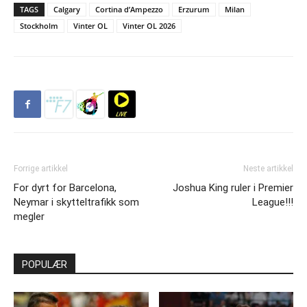
TAGS
Calgary
Cortina d’Ampezzo
Erzurum
Milan
Stockholm
Vinter OL
Vinter OL 2026
Forrige artikkel
Neste artikkel
For dyrt for Barcelona,
Joshua King ruler i Premier
Neymar i skytteltrafikk som
League!!!
megler
POPULÆR