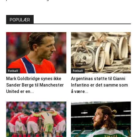
POPULÆR
Fotball
Fotball
Mark Goldbridge synes ikke
Argentinas støtte til Gianni
Sander Berge til Manchester
Infantino er det samme som
United er en...
å være...