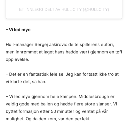
ET INNLEGG DELT AV HULL CITY (@HULLCITY)
– Vi led mye
Hull-manager Sergej Jakirovic delte spillerens eufori,
men innrømmet at laget hans hadde vært gjennom en tøff
opplevelse.
– Det er en fantastisk følelse. Jeg kan fortsatt ikke tro at
vi klarte det, sa han.
– Vi led mye gjennom hele kampen. Middlesbrough er
veldig gode med ballen og hadde flere store sjanser. Vi
byttet formasjon etter 50 minutter og ventet på vår
mulighet. Og da den kom, var den perfekt.