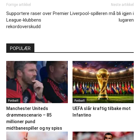
Forrige artikkel
Neste artikkel
Supportere raser over Premier
Liverpool-spilleren må bli igjen i
League-klubbens
lugaren
rekordoverskudd
POPULÆR
Fotball
Fotball
Manchester Uniteds
UEFA slår kraftig tilbake mot
drømmescenario – 85
Infantino
millioner pund
midtbanespiller og ny spiss