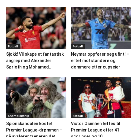
Fotball
Fotball
Sjokk! Vil skape et fantastisk
Neymar oppfører seg ufint! –
angrep med Alexander
ertet motstandere og
Sørloth og Mohamed...
dommere etter cupseier
Championship
Fotball
Spionskandalen kostet
Victor Osimhen løftes til
Premier League-drømmen –
Premier League etter 41
nå avslører treneren det
scoringer og 10...