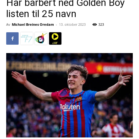
Har barbert ned Golden Boy
listen til 25 navn
Av
Michael Breines Oredam
-
13. oktober 2023
323