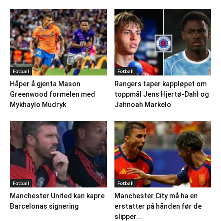
Fotball
Fotball
Håper å gjenta Mason
Rangers taper kappløpet om
Greenwood formelen med
toppmål Jens Hjertø-Dahl og
Mykhaylo Mudryk
Jahnoah Markelo
Fotball
Fotball
Manchester United kan kapre
Manchester City må ha en
Barcelonas signering
erstatter på hånden før de
slipper...