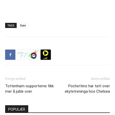
TAGS
Gavi
Forrige artikkel
Neste artikkel
Tottenham-supporterne fikk
Pochettino har tatt over
mer å juble over
skytetreninga hos Chelsea
POPULÆR