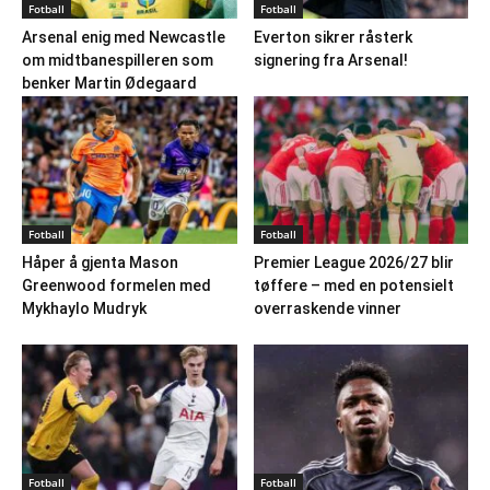
Fotball
Fotball
Arsenal enig med Newcastle
Everton sikrer råsterk
om midtbanespilleren som
signering fra Arsenal!
benker Martin Ødegaard
Fotball
Fotball
Håper å gjenta Mason
Premier League 2026/27 blir
Greenwood formelen med
tøffere – med en potensielt
Mykhaylo Mudryk
overraskende vinner
Fotball
Fotball