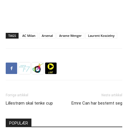
TAGS
AC Milan
Arsenal
Arsene Wenger
Laurent Koscielny
Forrige artikkel
Neste artikkel
Lillestrøm skal tenke cup
Emre Can har bestemt seg
POPULÆR