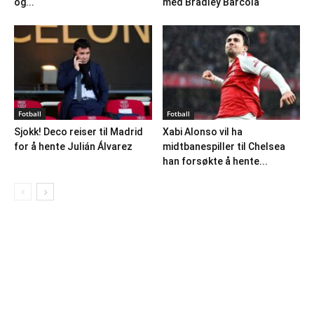
og...
med Bradley Barcola
Fotball
Fotball
Sjokk! Deco reiser til Madrid
Xabi Alonso vil ha
for å hente Julián Álvarez
midtbanespiller til Chelsea
han forsøkte å hente...