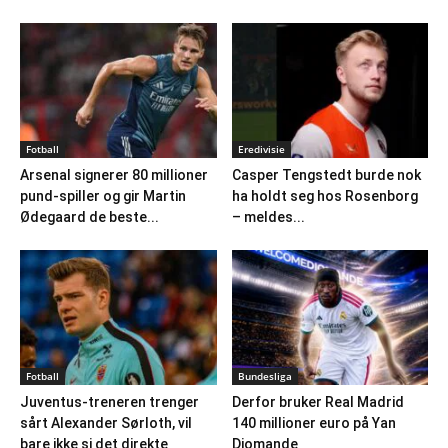
Fotball
Eredivisie
Arsenal signerer 80 millioner
Casper Tengstedt burde nok
pund-spiller og gir Martin
ha holdt seg hos Rosenborg
Ødegaard de beste...
– meldes...
Fotball
Bundesliga
Juventus-treneren trenger
Derfor bruker Real Madrid
sårt Alexander Sørloth, vil
140 millioner euro på Yan
bare ikke si det direkte
Diomande