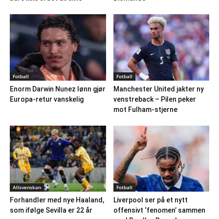
Fotball
Fotball
Enorm Darwin Nunez lønn gjør
Manchester United jakter ny
Europa-retur vanskelig
venstreback – Pilen peker
mot Fulham-stjerne
Allsvenskan
Fotball
Forhandler med nye Haaland,
Liverpool ser på et nytt
som ifølge Sevilla er 22 år
offensivt ‘fenomen’ sammen