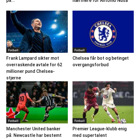
på...
nærmere for Antonio Nusa
Fotball
Fotball
Frank Lampard sikter mot
Chelsea får bot og betinget
overraskende avtale for 62
overgangsforbud
millioner pund Chelsea-
stjerne
Fotball
Fotball
Manchester United banker
Premier League-klubb enig
på: Newcastle har bestemt
med supertalent