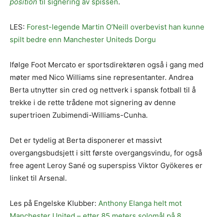
position
til signering av spissen
.
LES:
Forest-legende Martin O’Neill overbevist han kunne
spilt bedre enn Manchester Uniteds Dorgu
Ifølge Foot Mercato er sportsdirektøren også i gang med
møter med Nico Williams sine representanter. Andrea
Berta utnytter sin cred og nettverk i spansk fotball til å
trekke i de rette trådene mot signering av denne
supertrioen Zubimendi-Williams-Cunha.
Det er tydelig at Berta disponerer et massivt
overgangsbudsjett i sitt første overgangsvindu, for også
free agent Leroy Sané og superspiss Viktor Gyökeres er
linket til Arsenal.
Les på Engelske Klubber:
Anthony Elanga helt mot
Manchester United – etter 85 meters solomål på 8