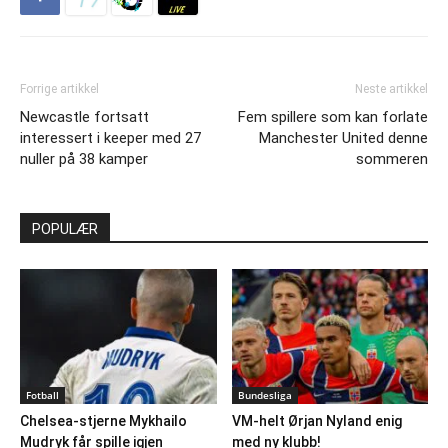
Forrige artikkel
Neste artikkel
Newcastle fortsatt
Fem spillere som kan forlate
interessert i keeper med 27
Manchester United denne
nuller på 38 kamper
sommeren
POPULÆR
Fotball
Bundesliga
Chelsea-stjerne Mykhailo
VM-helt Ørjan Nyland enig
Mudryk får spille igjen
med ny klubb!