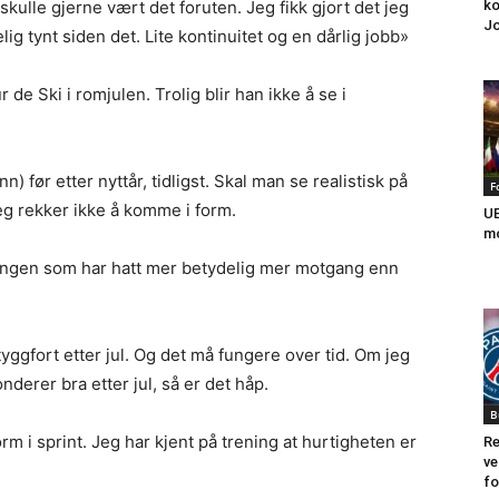
ko
skulle gjerne vært det foruten. Jeg fikk gjort det jeg
J
elig tynt siden det. Lite kontinuitet og en dårlig jobb»
r de Ski i romjulen. Trolig blir han ikke å se i
) før etter nyttår, tidligst. Skal man se realistisk på
F
 jeg rekker ikke å komme i form.
UE
mo
ringen som har hatt mer betydelig mer motgang enn
tyggfort etter jul. Og det må fungere over tid. Om jeg
nderer bra etter jul, så er det håp.
B
rm i sprint. Jeg har kjent på trening at hurtigheten er
Re
ve
fo