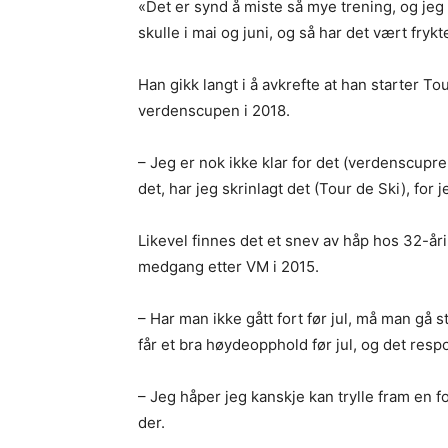
«Det er synd å miste så mye trening, og jeg 
skulle i mai og juni, og så har det vært frykt
Han gikk langt i å avkrefte at han starter Tou
verdenscupen i 2018.
– Jeg er nok ikke klar for det (verdenscuprenn
det, har jeg skrinlagt det (Tour de Ski), for
Likevel finnes det et snev av håp hos 32-å
medgang etter VM i 2015.
– Har man ikke gått fort før jul, må man gå s
får et bra høydeopphold før jul, og det respo
– Jeg håper jeg kanskje kan trylle fram en fo
der.