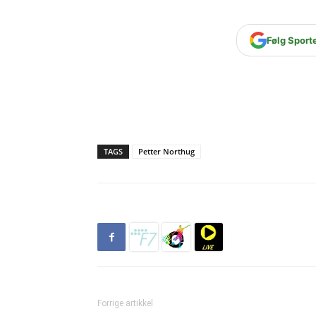
Følg Sport
TAGS
Petter Northug
Forrige artikkel