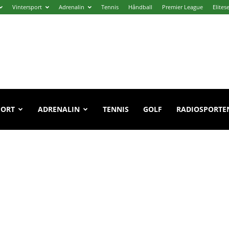
Vintersport
Adrenalin
Tennis
Håndball
Premier League
Elites
PORT
ADRENALIN
TENNIS
GOLF
RADIOSPORTE