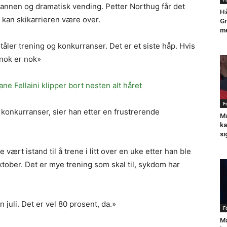
 annen og dramatisk vending. Petter Northug får det
Hå
t kan skikarrieren være over.
Gr
me
tåler trening og konkurranser. Det er et siste håp. Hvis
 nok er nok»
ne Fellaini klipper bort nesten alt håret
F
g konkurranser, sier han etter en frustrerende
Ma
ka
si
ært istand til å trene i litt over en uke etter han ble
tober. Det er mye trening som skal til, sykdom har
 juli. Det er vel 80 prosent, da.»
F
Ma