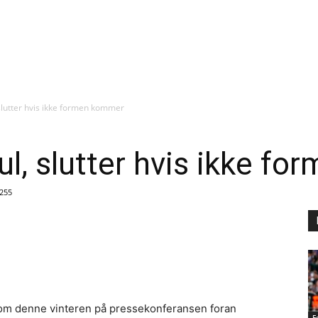
, slutter hvis ikke formen kommer
 jul, slutter hvis ikke 
255
om denne vinteren på pressekonferansen foran
F