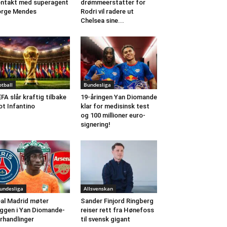
ntakt med superagent
drømmeerstatter for
orge Mendes
Rodri vil radere ut
Chelsea sine...
otball
Bundesliga
FA slår kraftig tilbake
19-åringen Yan Diomande
t Infantino
klar for medisinsk test
og 100 millioner euro-
signering!
undesliga
Allsvenskan
al Madrid møter
Sander Finjord Ringberg
ggen i Yan Diomande-
reiser rett fra Hønefoss
rhandlinger
til svensk gigant