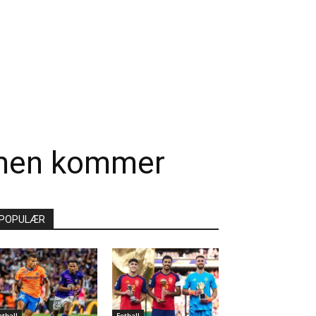
formen kommer
POPULÆR
otball
Fotball