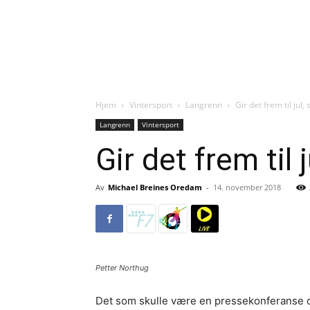
Hjem
Vintersport
Langrenn
Gir det frem til jul
Langrenn
Vintersport
Gir det frem til
Av
Michael Breines Oredam
-
14. november 2018
Petter Northug
Det som skulle være en pressekonferanse 