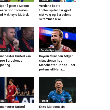
per å gjenta Mason
Verdens beste
eenwood formelen
fotballspiller har gjort
d Mykhaylo Mudryk
sitt valg og Barcelona
skremmes ikke...
otball
Bundesliga
nchester United kan
Bayern München følger
pre Barcelonas
situasjonen hos
gnering
Manchester United – ser
potensiell Harry...
otball
Fotball
nchester United i
Enzo Maresca sin