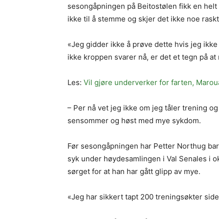
sesongåpningen på Beitostølen fikk en helt
ikke til å stemme og skjer det ikke noe rask
«Jeg gidder ikke å prøve dette hvis jeg ikke 
ikke kroppen svarer nå, er det et tegn på at
Les:
Vil gjøre underverker for farten, Maroua
– Per nå vet jeg ikke om jeg tåler trening o
sensommer og høst med mye sykdom.
Før sesongåpningen har Petter Northug bare v
syk under høydesamlingen i Val Senales i ok
sørget for at han har gått glipp av mye.
«Jeg har sikkert tapt 200 treningsøkter siden