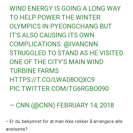
WIND ENERGY IS GOING A LONG WAY
TO HELP POWER THE WINTER
OLYMPICS IN PYEONGCHANG BUT
IT'S ALSO CAUSING ITS OWN
COMPLICATIONS.
@IVANCNN
STRUGGLED TO STAND AS HE VISITED
ONE OF THE CITY'S MAIN WIND
TURBINE FARMS
HTTPS://T.CO/LWAD8OQXC9
PIC.TWITTER.COM/TG6RGBO090
— CNN (@CNN)
FEBRUARY 14, 2018
– Er du bekymret for at man ikke rekker å arrangere alle
øvelsene?