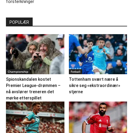
forsterkninger
POPULÆR
Championship
Fotball
Spionskandalen kostet
Tottenham svært nære å
Premier League-drømmen –
sikre seg «ekstraordinær»
nå avslører treneren det
stjerne
mørke etterspillet