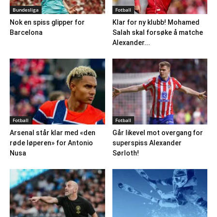
Bundesliga
Fotball
Nok en spiss glipper for
Klar for ny klubb! Mohamed
Barcelona
Salah skal forsøke å matche
Alexander...
Fotball
Fotball
Arsenal står klar med «den
Går likevel mot overgang for
røde løperen» for Antonio
superspiss Alexander
Nusa
Sørloth!