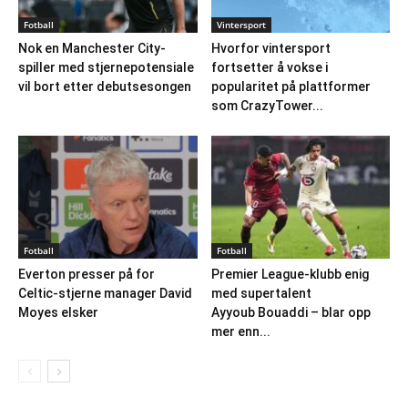
Fotball
Vintersport
Nok en Manchester City-
Hvorfor vintersport
spiller med stjernepotensiale
fortsetter å vokse i
vil bort etter debutsesongen
popularitet på plattformer
som CrazyTower...
Fotball
Fotball
Everton presser på for
Premier League-klubb enig
Celtic-stjerne manager David
med supertalent
Moyes elsker
Ayyoub Bouaddi – blar opp
mer enn...