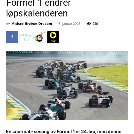
Formel 1 endrer
løpskalenderen
Av
Michael Breines Oredam
-
18. januar 2023
286
En «normal» sesong av Formel 1 er 24. løp, men denne