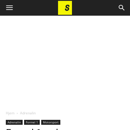
Hjem
Adrenalin
Adrenalin
Formel 1
Motorsport