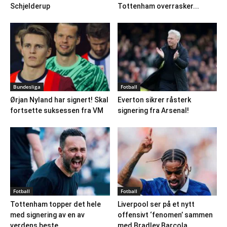
Schjelderup
Tottenham overrasker...
Bundesliga
Fotball
Ørjan Nyland har signert! Skal
Everton sikrer råsterk
fortsette suksessen fra VM
signering fra Arsenal!
Fotball
Fotball
Tottenham topper det hele
Liverpool ser på et nytt
med signering av en av
offensivt ‘fenomen’ sammen
verdens beste...
med Bradley Barcola