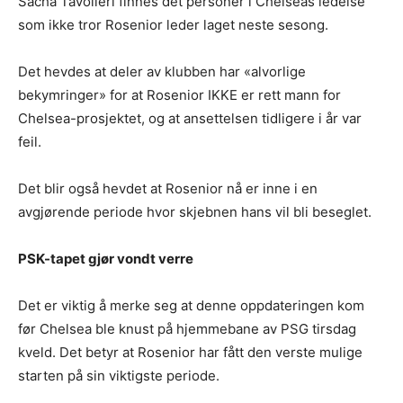
Sacha Tavolieri finnes det personer i Chelseas ledelse
som ikke tror Rosenior leder laget neste sesong.
Det hevdes at deler av klubben har «alvorlige
bekymringer» for at Rosenior IKKE er rett mann for
Chelsea-prosjektet, og at ansettelsen tidligere i år var
feil.
Det blir også hevdet at Rosenior nå er inne i en
avgjørende periode hvor skjebnen hans vil bli beseglet.
PSK-tapet gjør vondt verre
Det er viktig å merke seg at denne oppdateringen kom
før Chelsea ble knust på hjemmebane av PSG tirsdag
kveld. Det betyr at Rosenior har fått den verste mulige
starten på sin viktigste periode.