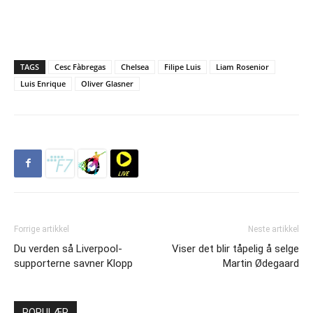
TAGS
Cesc Fàbregas
Chelsea
Filipe Luis
Liam Rosenior
Luis Enrique
Oliver Glasner
Forrige artikkel
Neste artikkel
Du verden så Liverpool-
Viser det blir tåpelig å selge
supporterne savner Klopp
Martin Ødegaard
POPULÆR