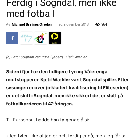
Ferdig i Sogndal, men ikke
med fotball
Av
Michael Breines Oredam
-
26. november 2018
964
(c) Foto: Sogndal ved Rune Sjøberg . Kjetil Wæhler
Siden i fjor har den tidligere Lyn og Vålerenga
midtstopperen Kjetil Wæhler vært Sogndal spiller. Etter
sesongen er over (inkludert kvalifisering til Eliteserien)
er det slutt i Sogndal, men ikke sikkert det er slutt på
fotballkarrieren til 42 åringen.
Til Eurosport hadde han følgende å si:
«Jeg føler ikke at jeg er helt ferdig ennå, men jeg får ta