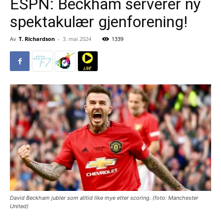
ESPN: Beckham serverer ny
spektakulær gjenforening!
Av
T. Richardson
-
3. mai 2024
1339
David Beckham jubler som alltid like mye etter scoring. (foto: Manchester
United)