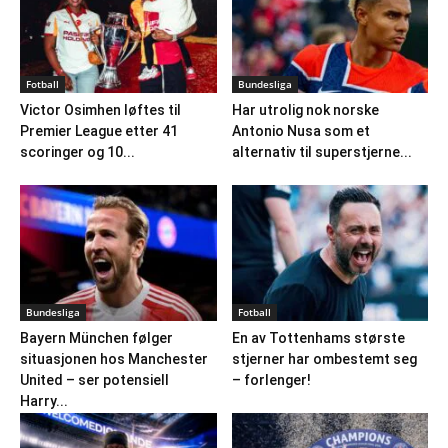
Fotball
Bundesliga
Victor Osimhen løftes til
Har utrolig nok norske
Premier League etter 41
Antonio Nusa som et
scoringer og 10...
alternativ til superstjerne...
Bundesliga
Fotball
Bayern München følger
En av Tottenhams største
situasjonen hos Manchester
stjerner har ombestemt seg
United – ser potensiell
– forlenger!
Harry...