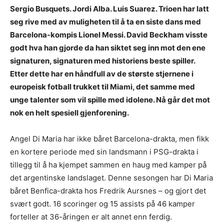
Sergio Busquets. Jordi Alba. Luis Suarez. Trioen har latt
seg rive med av muligheten til å ta en siste dans med
Barcelona-kompis Lionel Messi. David Beckham visste
godt hva han gjorde da han siktet seg inn mot den ene
signaturen, signaturen med historiens beste spiller.
Etter dette har en håndfull av de største stjernene i
europeisk fotball trukket til Miami, det samme med
unge talenter som vil spille med idolene. Nå går det mot
nok en helt spesiell gjenforening.
Angel Di Maria har ikke båret Barcelona-drakta, men fikk
en kortere periode med sin landsmann i PSG-drakta i
tillegg til å ha kjempet sammen en haug med kamper på
det argentinske landslaget. Denne sesongen har Di Maria
båret Benfica-drakta hos Fredrik Aursnes – og gjort det
svært godt. 16 scoringer og 15 assists på 46 kamper
forteller at 36-åringen er alt annet enn ferdig.