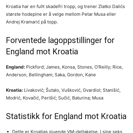
Kroatia har en fullt skadefri tropp, og trener Zlatko Dalićs
største hodepine er å velge mellom Petar Musa eller
Andrej Kramarić på topp.
Forventede lagoppstillinger for
England mot Kroatia
England:
Pickford; James, Konsa, Stones, O’Reilly; Rice,
Anderson, Bellingham; Saka, Gordon, Kane
Kroatia:
Livaković; Šutalo, Vušković, Gvardiol; Stanišić,
Modrić, Kovačić, Perišić; Sučić, Baturina; Musa
Statistikk for England mot Kroatia
Dette er Kroatias sjuende VM-deltakelse. I sine seks