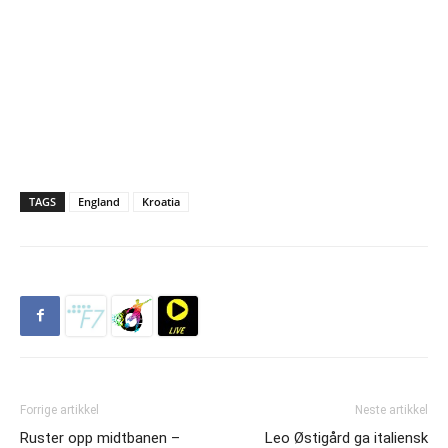
TAGS
England
Kroatia
Forrige artikkel
Neste artikkel
Ruster opp midtbanen –
Leo Østigård ga italiensk