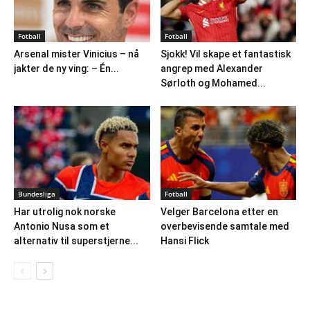
Fotball
Fotball
Arsenal mister Vinicius – nå
Sjokk! Vil skape et fantastisk
jakter de ny ving: – Én...
angrep med Alexander
Sørloth og Mohamed...
Bundesliga
Fotball
Har utrolig nok norske
Velger Barcelona etter en
Antonio Nusa som et
overbevisende samtale med
alternativ til superstjerne...
Hansi Flick