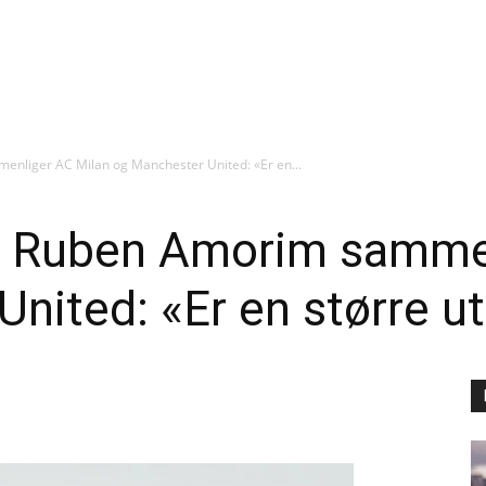
liger AC Milan og Manchester United: «Er en...
 Ruben Amorim sammen
nited: «Er en større ut