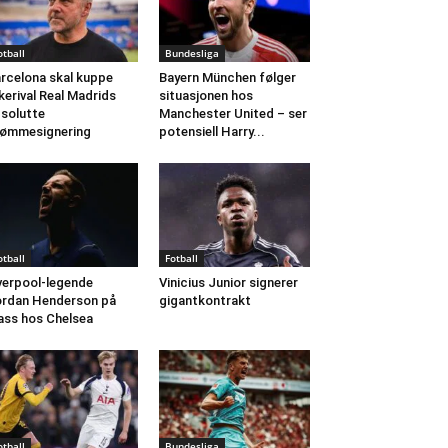
otball
Bundesliga
rcelona skal kuppe
Bayern München følger
kerival Real Madrids
situasjonen hos
solutte
Manchester United – ser
ømmesignering
potensiell Harry...
otball
Fotball
verpool-legende
Vinicius Junior signerer
rdan Henderson på
gigantkontrakt
ass hos Chelsea
otball
Bundesliga