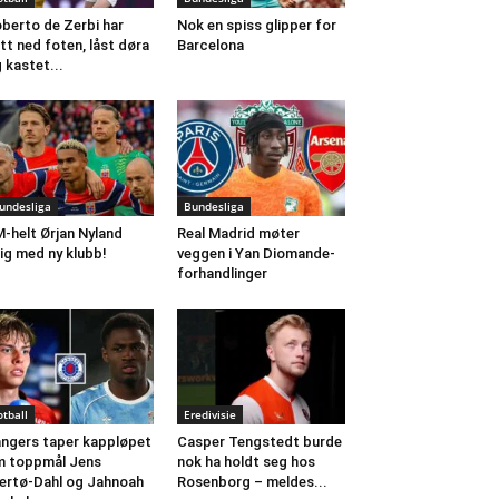
berto de Zerbi har
Nok en spiss glipper for
tt ned foten, låst døra
Barcelona
 kastet...
undesliga
Bundesliga
-helt Ørjan Nyland
Real Madrid møter
ig med ny klubb!
veggen i Yan Diomande-
forhandlinger
otball
Eredivisie
ngers taper kappløpet
Casper Tengstedt burde
 toppmål Jens
nok ha holdt seg hos
ertø-Dahl og Jahnoah
Rosenborg – meldes...