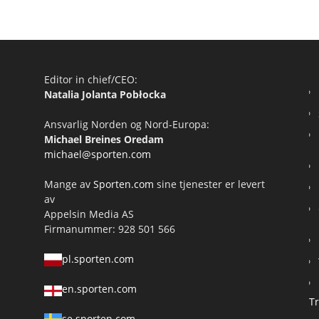
Editor in chief/CEO:
Natalia Jolanta Pobłocka
Ansvarlig Norden og Nord-Europa:
Michael Breines Oredam
michael@sporten.com
Mange av
Sporten.com
sine tjenester er levert
av
Appelsin Media AS
Firmanummer: 928 501 566
pl.sporten.com
en.sporten.com
T
se.sporten.com