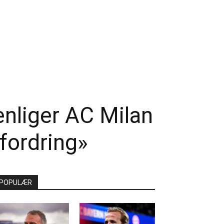
liger AC Milan
fordring»
POPULÆR