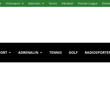
Vintersport
Adrenalin
Tennis
Håndball
Premier League
Elites
PORT
ADRENALIN
TENNIS
GOLF
RADIOSPORTE