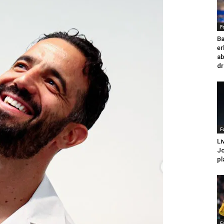
F
Ba
er
ab
dr
F
Li
Jo
pl
F