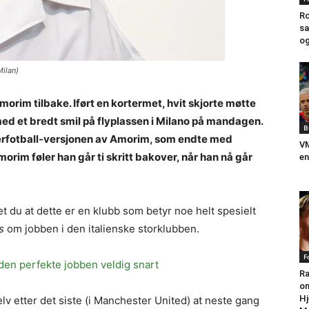
Ro
sa
og
Milan)
rim tilbake. Iført en kortermet, hvit skjorte møtte
ed et bredt smil på flyplassen i Milano på mandagen.
B
nterfotball-versjonen av Amorim, som endte med
VM
Amorim føler han går ti skritt bakover, når han nå går
en
vet du at dette er en klubb som betyr noe helt spesielt
s
om jobben i den italienske storklubben.
F
den perfekte jobben veldig snart
Ra
om
Hj
elv etter det siste (i Manchester United) at neste gang