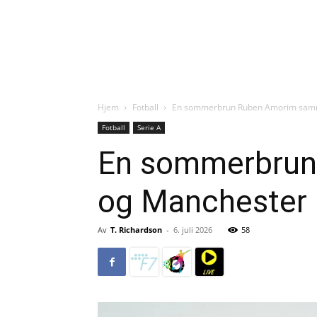
Hjem
Fotball
En sommerbrun Ruben Amorim sammen
Fotball
Serie A
En sommerbrun
og Manchester U
Av
T. Richardson
-
6. juli 2026
58