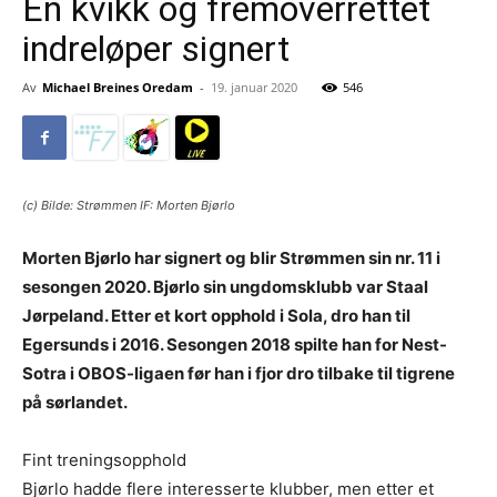
En kvikk og fremoverrettet
indreløper signert
Av
Michael Breines Oredam
-
19. januar 2020
546
(c) Bilde: Strømmen IF: Morten Bjørlo
Morten Bjørlo har signert og blir Strømmen sin nr. 11 i
sesongen 2020. Bjørlo sin ungdomsklubb var Staal
Jørpeland. Etter et kort opphold i Sola, dro han til
Egersunds i 2016. Sesongen 2018 spilte han for Nest-
Sotra i OBOS-ligaen før han i fjor dro tilbake til tigrene
på sørlandet.
Fint treningsopphold
Bjørlo hadde flere interesserte klubber, men etter et