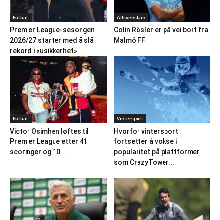
Fotball
Allsvenskan
Premier League-sesongen
Colin Rösler er på vei bort fra
2026/27 starter med å slå
Malmö FF
rekord i «usikkerhet»
Fotball
Vintersport
Victor Osimhen løftes til
Hvorfor vintersport
Premier League etter 41
fortsetter å vokse i
scoringer og 10...
popularitet på plattformer
som CrazyTower...