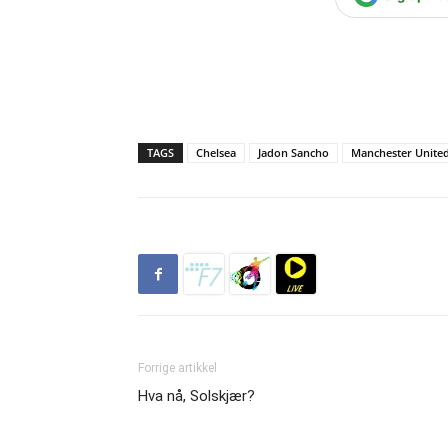
TAGS
Chelsea
Jadon Sancho
Manchester Unite
Forrige artikkel
Hva nå, Solskjær?