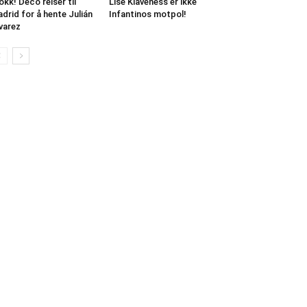
okk! Deco reiser til
Lise Klaveness er ikke
drid for å hente Julián
Infantinos motpol!
varez