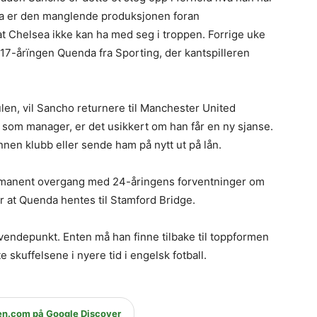
sea er den manglende produksjonen foran
at Chelsea ikke kan ha med seg i troppen. Forrige uke
17-årïngen Quenda fra Sporting, der kantspilleren
.
len, vil Sancho returnere til Manchester United
om manager, er det usikkert om han får en ny sjanse.
nnen klubb eller sende ham på nytt ut på lån.
ermanent overgang med 24-åringens forventninger om
ter at Quenda hentes til Stamford Bridge.
t vendepunkt. Enten må han finne tilbake til toppformen
te skuffelsene i nyere tid i engelsk fotball.
en.com på Google Discover