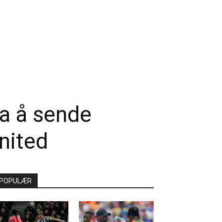
ea å sende
nited
POPULÆR