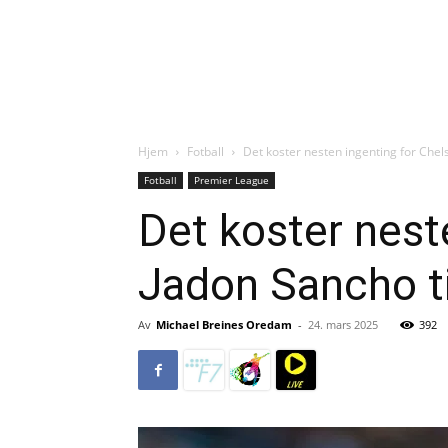
Hjem
Fotball
Det koster nesten ingenting for Chels
Fotball
Premier League
Det koster nest
Jadon Sancho ti
Av
Michael Breines Oredam
-
24. mars 2025
392