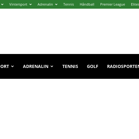
Vintersport
Adrenalin
Tennis
Håndball
Premier League
Elite
PORT
ADRENALIN
TENNIS
GOLF
RADIOSPORTE