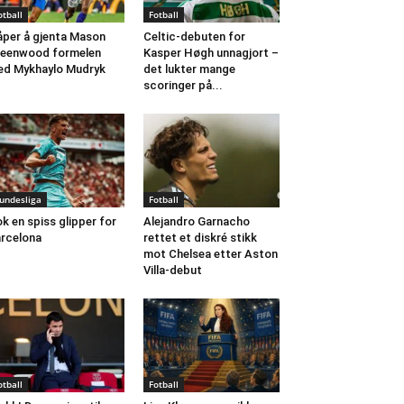
otball
Fotball
per å gjenta Mason
Celtic-debuten for
eenwood formelen
Kasper Høgh unnagjort –
d Mykhaylo Mudryk
det lukter mange
scoringer på...
undesliga
Fotball
k en spiss glipper for
Alejandro Garnacho
rcelona
rettet et diskré stikk
mot Chelsea etter Aston
Villa-debut
otball
Fotball