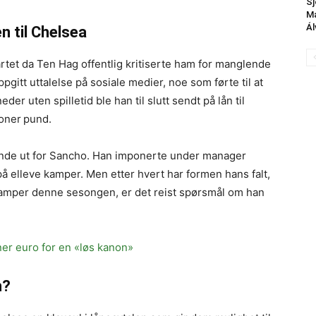
Sj
Ma
Ál
n til Chelsea
tet da Ten Hag offentlig kritiserte ham for manglende
gitt uttalelse på sosiale medier, noe som førte til at
der uten spilletid ble han til slutt sendt på lån til
ioner
pund.
ende ut for Sancho. Han imponerte under manager
å elleve kamper. Men etter hvert har formen hans falt,
amper denne sesongen, er det reist spørsmål om han
ner euro for en «løs kanon»
n?