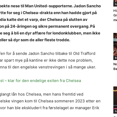
F
pekte nese til Man United-supporterne. Jadon Sancho
Hå
tte for seg i Chelsea-drakta enn han hadde gjort på
Gr
ia kalte det et varp, der Chelsea på slutten av
me
on på 24-åringen og sikre permanent overgang. På
ise seg å bli en dyr affære for londonklubben, men ikke
ller så dyr som de aller fleste trodde.
en for å sende Jadon Sancho tilbake til Old Trafford
B
r spart mye på kantine er ikke dette noe problem,
No
nna til den engelske venstrevingen i så mange uker.
Ba
t – klar for den endelige exiten fra Chelsea
glangt lån hos Chelsea, men hans fremtid ved
ngelske vingen kom til Chelsea sommeren 2023 etter en
or han ble ekskludert fra førstelaget av manager Erik
F