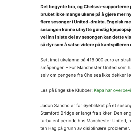
Det begynte bra, og Chelsea-supporterne 
bruket ikke mange ukene på å gjøre mer ny
flere sesonger i United-drakta. Engelsk med
sesongen kunne utnytte gunstig kjøpsopsj
vei inn i siste del av sesongen kan dette v
så dyr som å satse videre på kantspilleren e
Sett imot ukelønna på 418 000 euro er straff
småpenger. – For Manchester United som ha
selv om pengene fra Chelsea ikke dekker lø
Les på Engelske Klubber:
Kepa har overbevis
Jadon Sancho er for øyeblikket på et seson
Stamford Bridge er langt fra sikker. Den e
turbulent periode hos Manchester United, hv
ten Hag på grunn av disiplinære problemer.