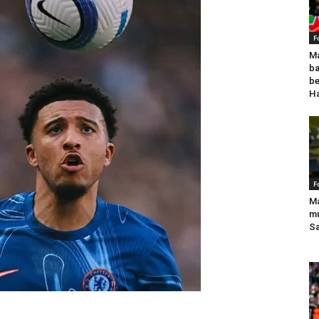
F
Ma
ba
be
Ha
F
Ma
mu
Sa