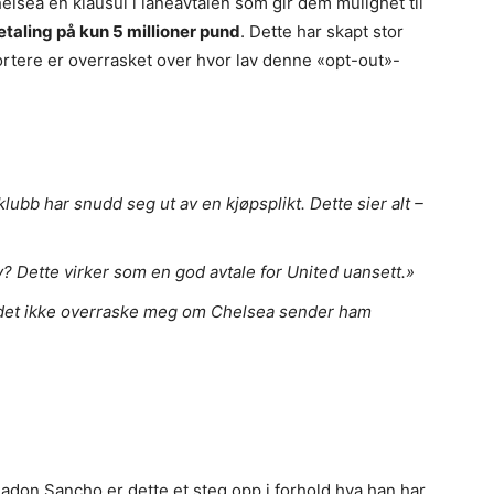
elsea en klausul i låneavtalen som gir dem mulighet til
etaling på kun 5 millioner pund
. Dette har skapt stor
rtere er overrasket over hvor lav denne «opt-out»-
klubb har snudd seg ut av en kjøpsplikt. Dette sier alt –
? Dette virker som en god avtale for United uansett.»
 det ikke overraske meg om Chelsea sender ham
Jadon Sancho er dette et steg opp i forhold hva han har