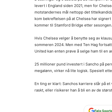
levert i England siden 2021, men for Chel
motstandernes mål nettopp det tittelkandid
kom bekreftelsen på at Chelsea har signert 
kommer til Stamford Bridge etter sesongen
Hvis Chelsea velger å benytte seg av klausu
sommeren 2024. Men med Ten Hag fortsatt s
United kan enten prøve å selge ham til en a
25 millioner pund investert i Sancho på p
megalønn, virker nå lite logisk. Spesielt et
En ting er klart: Sanchos karriere står på e
raskt, eller risikerer han å bli en av de størs
Følg Sport