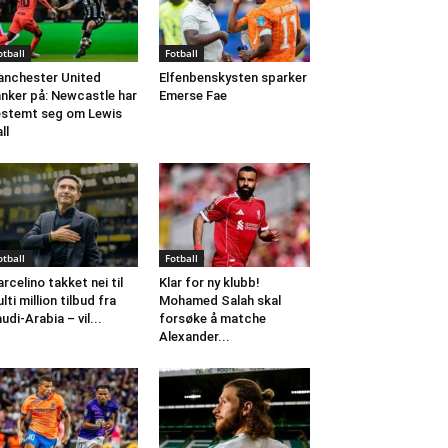
otball
Fotball
nchester United
Elfenbenskysten sparker
nker på: Newcastle har
Emerse Fae
stemt seg om Lewis
ll
otball
Fotball
rcelino takket nei til
Klar for ny klubb!
lti million tilbud fra
Mohamed Salah skal
udi-Arabia – vil...
forsøke å matche
Alexander...