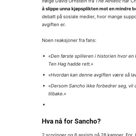
Ifølge David Ornstein fra
The Athletic
har Ch
å slippe unna kjøpsplikten mot en mindre b
debatt på sosiale medier, hvor mange suppo
avgiften er.
Noen reaksjoner fra fans:
«Den første spilleren i historien hvor en 
Ten Hag hadde rett.»
«Hvordan kan denne avgiften være så lav
«Dersom Sancho ikke forbedrer seg, vil
tilbake.»
Hva nå for Sancho?
2 scoringer og 6 assists på 28 kamper. For 