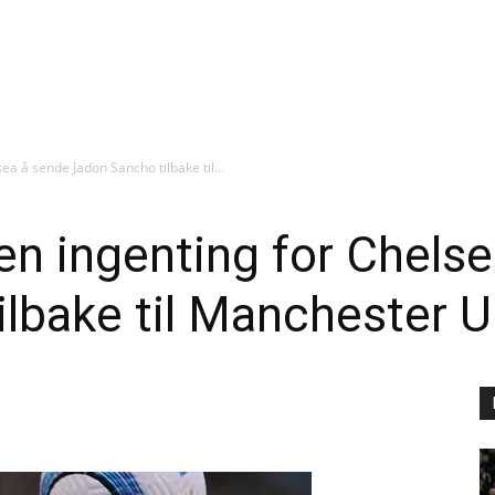
ea å sende Jadon Sancho tilbake til...
en ingenting for Chels
lbake til Manchester U