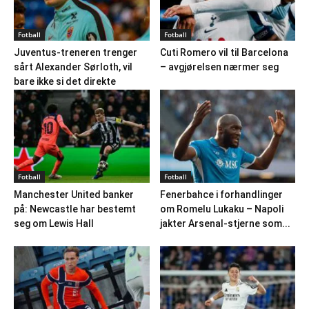
Fotball
Fotball
Juventus-treneren trenger
Cuti Romero vil til Barcelona
sårt Alexander Sørloth, vil
– avgjørelsen nærmer seg
bare ikke si det direkte
Fotball
Fotball
Manchester United banker
Fenerbahce i forhandlinger
på: Newcastle har bestemt
om Romelu Lukaku – Napoli
seg om Lewis Hall
jakter Arsenal-stjerne som...