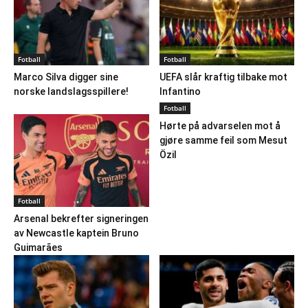
Fotball
Fotball
Marco Silva digger sine
UEFA slår kraftig tilbake mot
norske landslagsspillere!
Infantino
Fotball
Hørte på advarselen mot å
gjøre samme feil som Mesut
Özil
Fotball
Arsenal bekrefter signeringen
av Newcastle kaptein Bruno
Guimarães