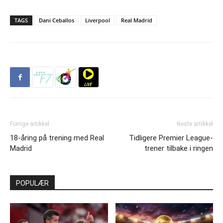
TAGS
Dani Ceballos
Liverpool
Real Madrid
Forrige artikkel
Neste artikkel
18-åring på trening med Real
Tidligere Premier League-
Madrid
trener tilbake i ringen
POPULÆR