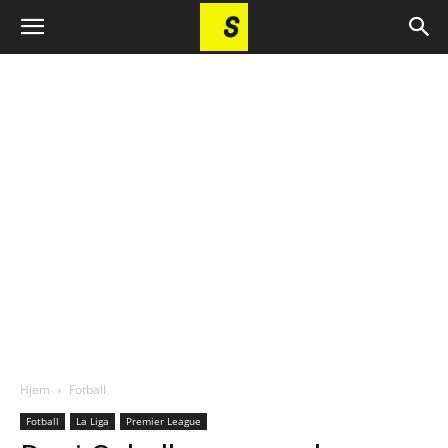
Hjem
Fotball
Fotball
La Liga
Premier League